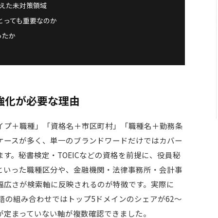
えた未対策領域
とっても重要なのか
ったか
強化が必要な理由
イプ＋職種」「資格名＋市区町村」「職種名＋勤務条
ケースが多く、単一のブランドワードだけではカバー
す。秘書検定・TOEICなどの資格を前提に、役員秘
といった職種区分や、金融機関・法律事務所・会計事
幅広さが検索軸に反映されるのが特徴です。実際に
・4語の組み合わせではトップ5ドメインのシェアが62〜
が定まっていない軸が複数確認できました。