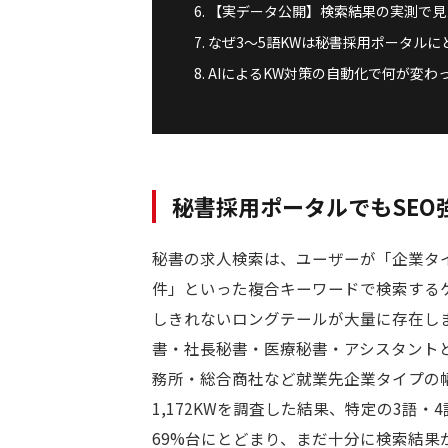
【実データ公開】検索結果の実測で見
なぜ3〜5語KWは秘書採用ポータルに
AIによるKW対策の自動化で何が変わ
秘書採用ポータルでもSEO
秘書の求人検索は、ユーザーが「企業タ
件」といった複合キーワードで検索する
しきれないロングテールが大量に存在しま
書・社長秘書・医療秘書・アシスタント
務所・総合商社など就業先企業タイプの
1,172KWを調査した結果、特定の3語
69%台にとどまり、まだ十分に検索結果