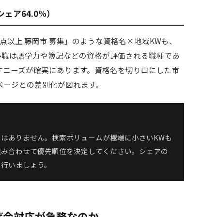
ェア64.0%）
900点以上 藤岡市 募集」のような資格名×地域KWも、
秘書職は語学力や簿記などの資格が評価される職種であ
すニーズが確実にあります。資格名を切り口にした市
ページとの差別化が図れます。
はありません。検索ボリュームが極端に小さいKWも
組み合わせて優先順位を決定してください。シェアの
で行いましょう。
なぜ今対応が急務なのか