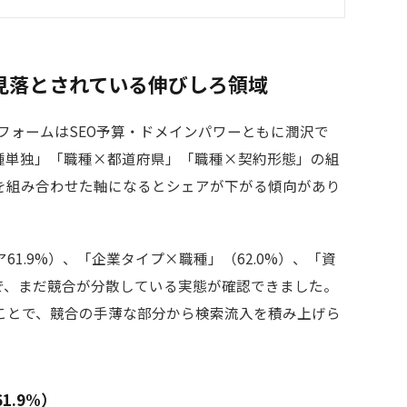
見落とされている伸びしろ領域
トフォームはSEO予算・ドメインパワーともに潤沢で
種単独」「職種×都道府県」「職種×契約形態」の組
を組み合わせた軸になるとシェアが下がる傾向があり
1.9%）、「企業タイプ×職種」（62.0%）、「資
軸で、まだ競合が分散している実態が確認できました。
ことで、競合の手薄な部分から検索流入を積み上げら
.9%）