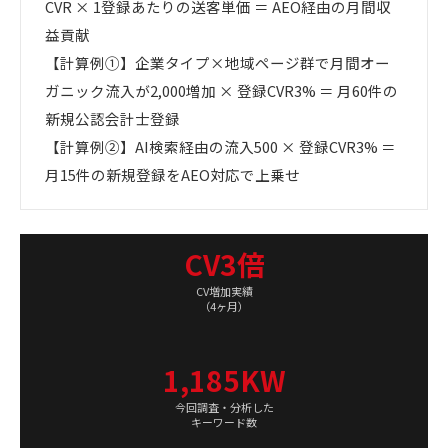
CVR × 1登録あたりの送客単価 ＝ AEO経由の月間収
益貢献
【計算例①】企業タイプ×地域ページ群で月間オー
ガニック流入が2,000増加 × 登録CVR3% ＝ 月60件の
新規公認会計士登録
【計算例②】AI検索経由の流入500 × 登録CVR3% ＝
月15件の新規登録をAEO対応で上乗せ
CV3倍
CV増加実績
（4ヶ月）
1,185KW
今回調査・分析した
キーワード数