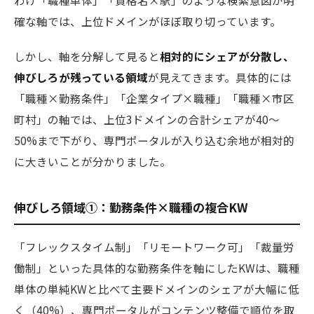
わけ「職種単体」「資格名×駅」のような検索意図が明
確な軸では、上位ドメインがほぼ取り切っています。
しかし、軸を分解して見ると
相対的にシェアが分散し、
伸びしろが残っている領域
が見えてきます。具体的には
「職種×勤務条件」「企業タイプ×職種」「職種×市区
町村」の軸では、上位3ドメインの合計シェアが40〜
50%まで下がり、専門ポータルが入り込む余地が相対的
に大きいことが分かりました。
伸びしろ領域①：勤務条件×職種の複合KW
「フレックスタイム制」「リモートワーク可」「裁量労
働制」といった具体的な勤務条件を軸にしたKWは、職種
単体の単純KWと比べて主要ドメインのシェアが大幅に低
く（40%）、専門ポータルがコンテンツ整備で順位を取