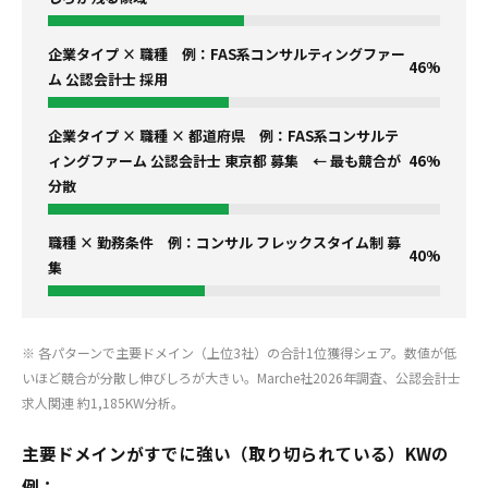
企業タイプ × 職種 例：FAS系コンサルティングファー
46%
ム 公認会計士 採用
企業タイプ × 職種 × 都道府県 例：FAS系コンサルテ
ィングファーム 公認会計士 東京都 募集 ← 最も競合が
46%
分散
職種 × 勤務条件 例：コンサル フレックスタイム制 募
40%
集
※ 各パターンで主要ドメイン（上位3社）の合計1位獲得シェア。数値が低
いほど競合が分散し伸びしろが大きい。Marche社2026年調査、公認会計士
求人関連 約1,185KW分析。
主要ドメインがすでに強い（取り切られている）KWの
例：