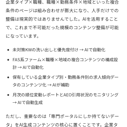
企業タイプ×職種、職種×勤務条件×地域といった複合
条件のページは組み合わせが膨大になり、人手だけでの
整備は現実的ではありませんでした。AIを活用すること
で、これまで不可能だった規模のコンテンツ整備が可能
になっています。
未対策KWの洗い出しと優先度付け → AIで自動化
FAS系ファーム×職種×地域の複合コンテンツの構成設
計 → AIで自動化
保有している企業タイプ別・勤務条件別の求人傾向デー
タのコンテンツ化 → AIが補助
月次の順位変動レポートとAEO引用状況のモニタリング
→ AIで自動生成
ただし、重要なのは「専門ポータルにしか持てないデー
タ」をAI生成コンテンツの核心に置くことです。企業タ