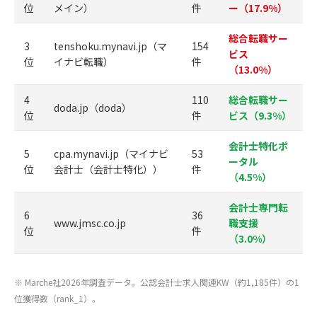
位
メイン）
件
ー（17.9%）
総合転職サー
3
tenshoku.mynavi.jp（マ
154
ビス
位
イナビ転職）
件
（13.0%）
4
110
総合転職サー
doda.jp（doda）
位
件
ビス（9.3%）
会計士特化ポ
5
cpa.mynavi.jp（マイナビ
53
ータル
位
会計士（会計士特化））
件
（4.5%）
会計士専門転
6
36
www.jmsc.co.jp
職支援
位
件
（3.0%）
※ Marche社2026年調査データ。公認会計士求人関連KW（約1,185件）の1
位獲得数（rank_1）。