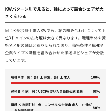
KWパターン別で見ると、軸によって競合シェアが大
きく変わる
同じ公認会計士求人KWでも、軸の組み合わせによって上
位3ドメインの占有度は大きく異なります。職種単体や資
格名×駅の軸ほど取り切られており、勤務条件×職種や
企業タイプ×職種を組み合わせた領域ほどシェアが分散
しています。
職種単体 例：会計士 募集、会計士 求人
100%
資格名 × 駅 例：USCPA さいたま新都心駅 募集
98%
職種 × 市区町村 例：コンサル 佐世保市 求人 ← 伸び
50%
しろが残る領域