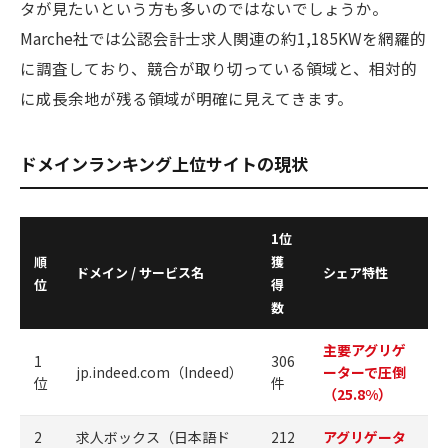
タが見たいという方も多いのではないでしょうか。
Marche社では公認会計士求人関連の約1,185KWを網羅的
に調査しており、競合が取り切っている領域と、相対的
に成長余地が残る領域が明確に見えてきます。
ドメインランキング上位サイトの現状
1位
順
獲
ドメイン / サービス名
シェア特性
位
得
数
主要アグリゲ
1
306
jp.indeed.com（Indeed）
ーターで圧倒
位
件
（25.8%）
2
求人ボックス（日本語ド
212
アグリゲータ