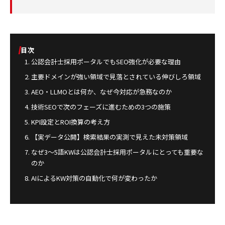
目次
公認会計士採用ポータルでもSEO強化が必要な理由
主要ドメインが強い領域で見落とされている伸びしろ領域
AEO・LLMOとは何か、なぜ今対応が急務なのか
技術SEOで次のフェーズに進むための3つの施策
KPI設定とROI換算の考え方
【実データ公開】検索結果の実測で見えた未対策領域
なぜ3〜5語KWは公認会計士採用ポータルにとっても重要な
のか
AIによるKW対策の自動化で何が変わったか