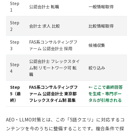
Step
公認会計士 転職
一般情報取得
1
Step
会計士 求人 比較
比較情報取得
2
Step
FAS系コンサルティングフ
候補収集
3
ァーム 公認会計士 採用
公認会計士 フレックスタイ
Step
ム制 リモートワーク可 転
絞り込み
4
職
Step
FAS系コンサルティングフ
← ここで最終回答
5（最
ァーム 公認会計士 東京都
を生成・専門ポー
終）
フレックスタイム制 募集
タルが引用される
AEO・LLMO対策とは、この「5語クエリ」に対応するコ
ンテンツを今のうちに整備することです。複合条件で探