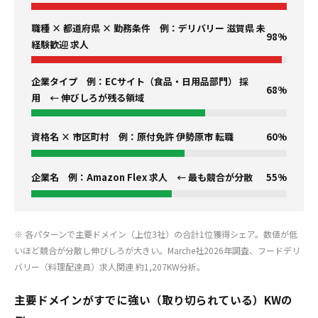
職種 × 都道府県 × 勤務条件 例：デリバリー 滋賀県 未
98%
経験歓迎 求人
企業タイプ 例：ECサイト（食品・日用品部門） 採
68%
用 ← 伸びしろが残る領域
資格名 × 市区町村 例：原付免許 伊勢原市 転職
60%
企業名 例：Amazon Flex 求人 ← 最も競合が分散
55%
※ 各パターンで主要ドメイン（上位3社）の合計1位獲得シェア。数値が低
いほど競合が分散し伸びしろが大きい。Marche社2026年調査、フードデリ
バリー（料理配達員）求人関連 約1,207KW分析。
主要ドメインがすでに強い（取り切られている）KWの