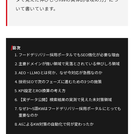
いて書いています。
目次
フードデリバリー採用ポータルでもSEO強化が必要な理由
主要ドメインが強い領域で見落とされている伸びしろ領域
AEO・LLMOとは何か、なぜ今対応が急務なのか
技術SEOで次のフェーズに進むための3つの施策
KPI設定とROI換算の考え方
【実データ公開】検索結果の実測で見えた未対策領域
なぜ3〜5語KWはフードデリバリー採用ポータルにとっても
重要なのか
AIによるKW対策の自動化で何が変わったか