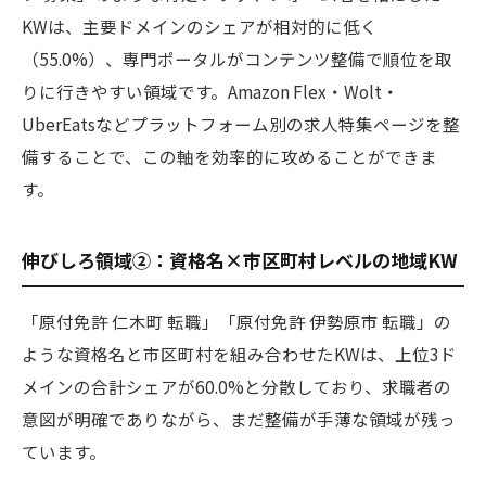
KWは、主要ドメインのシェアが相対的に低く
（55.0%）、専門ポータルがコンテンツ整備で順位を取
りに行きやすい領域です。Amazon Flex・Wolt・
UberEatsなどプラットフォーム別の求人特集ページを整
備することで、この軸を効率的に攻めることができま
す。
伸びしろ領域②：資格名×市区町村レベルの地域KW
「原付免許 仁木町 転職」「原付免許 伊勢原市 転職」の
ような資格名と市区町村を組み合わせたKWは、上位3ド
メインの合計シェアが60.0%と分散しており、求職者の
意図が明確でありながら、まだ整備が手薄な領域が残っ
ています。