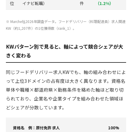
位
イナビ転職）
件
（1.2%）
※ Marche社2026年調査データ。フードデリバリー（料理配達員）求人関連
KW（約1,207件）の1位獲得数（rank_1）。
KWパターン別で見ると、軸によって競合シェアが大
きく変わる
同じフードデリバリー求人KWでも、軸の組み合わせによ
って上位3ドメインの占有度は大きく異なります。資格名
単体や職種×都道府県×勤務条件を絡めた軸ほど取り切
られており、企業名や企業タイプを組み合わせた領域ほ
どシェアが分散しています。
資格名 例：原付免許 求人
100%