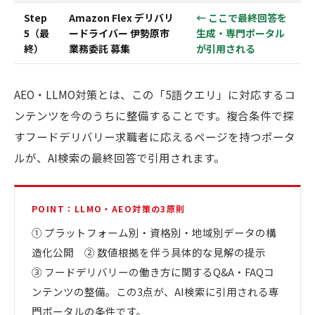
Step
Amazon Flex デリバリ
← ここで最終回答を
5（最
ードライバー 伊勢原市
生成・専門ポータル
終）
業務委託 募集
が引用される
AEO・LLMO対策とは、この「5語クエリ」に対応するコ
ンテンツを今のうちに整備することです。複合条件で探
すフードデリバリー求職者に応えるページを持つポータ
ルが、AI検索の最終回答で引用されます。
POINT：LLMO・AEO対策の3原則
① プラットフォーム別・資格別・地域別データの構
造化公開 ② 数値根拠を伴う具体的な見解の提示
③ フードデリバリーの働き方に関するQ&A・FAQコ
ンテンツの整備。この3点が、AI検索に引用される専
門ポータルの条件です。