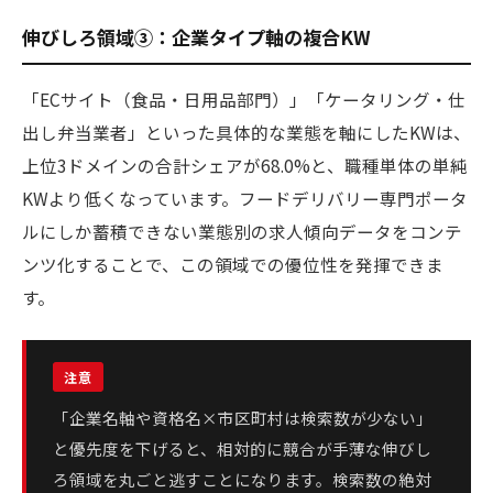
伸びしろ領域③：企業タイプ軸の複合KW
「ECサイト（食品・日用品部門）」「ケータリング・仕
出し弁当業者」といった具体的な業態を軸にしたKWは、
上位3ドメインの合計シェアが68.0%と、職種単体の単純
KWより低くなっています。フードデリバリー専門ポータ
ルにしか蓄積できない業態別の求人傾向データをコンテ
ンツ化することで、この領域での優位性を発揮できま
す。
「企業名軸や資格名×市区町村は検索数が少ない」
と優先度を下げると、相対的に競合が手薄な伸びし
ろ領域を丸ごと逃すことになります。検索数の絶対