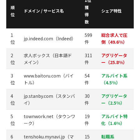
1位
順
獲
ドメイン / サービス名
シェア特性
位
得
数
1
599
総合求人で圧
jp.indeed.com（Indeed）
位
件
倒（49.6%）
2
求人ボックス（日本語ド
311
アグリゲータ
位
メイン）
件
ー（25.8%）
3
www.baitoru.com（バイ
54
アルバイト系
位
トル）
件
（4.5%）
4
jp.stanby.com（スタンバ
30
アグリゲータ
位
イ）
件
ー（2.5%）
5
townwork.net（タウンワ
19
アルバイト特
位
ーク）
件
化（1.6%）
6
tenshoku.mynavi.jp（マ
15
転職系