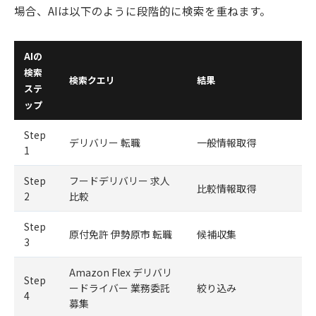
場合、AIは以下のように段階的に検索を重ねます。
AIの
検索
検索クエリ
結果
ステ
ップ
Step
デリバリー 転職
一般情報取得
1
Step
フードデリバリー 求人
比較情報取得
2
比較
Step
原付免許 伊勢原市 転職
候補収集
3
Amazon Flex デリバリ
Step
ードライバー 業務委託
絞り込み
4
募集