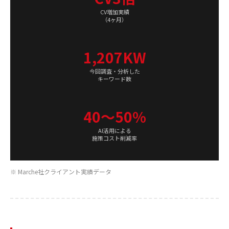
CV増加実績
（4ヶ月）
1,207KW
今回調査・分析した
キーワード数
40〜50%
AI活用による
施策コスト削減率
※ Marche社クライアント実績データ