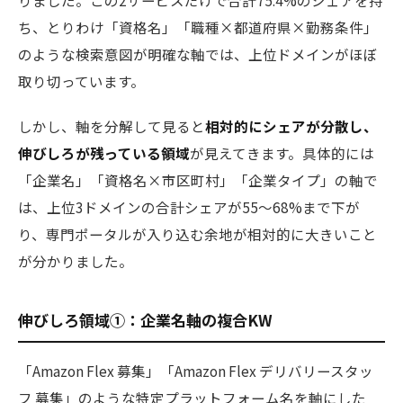
りました。この2サービスだけで合計75.4%のシェアを持
ち、とりわけ「資格名」「職種×都道府県×勤務条件」
のような検索意図が明確な軸では、上位ドメインがほぼ
取り切っています。
しかし、軸を分解して見ると
相対的にシェアが分散し、
伸びしろが残っている領域
が見えてきます。具体的には
「企業名」「資格名×市区町村」「企業タイプ」の軸で
は、上位3ドメインの合計シェアが55〜68%まで下が
り、専門ポータルが入り込む余地が相対的に大きいこと
が分かりました。
伸びしろ領域①：企業名軸の複合KW
「Amazon Flex 募集」「Amazon Flex デリバリースタッ
フ 募集」のような特定プラットフォーム名を軸にした