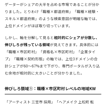
ゲーターがシェアの大半を占める市場であることが分か
りました。とりわけ「職種×都道府県」「職種×経験・
スキル×都道府県」のような検索意図が明確な軸では、
上位ドメインがほぼ取り切っています。
しかし、軸を分解して見ると
相対的にシェアが分散し、
伸びしろが残っている領域
が見えてきます。具体的には
「職種×市区町村」「資格名×市区町村」「企業タイ
プ」「職種×契約形態」の軸では、上位3ドメインの合
計シェアが60〜67%まで下がり、専門ポータルが入り込
む余地が相対的に大きいことが分かりました。
伸びしろ領域①：職種×市区町村レベルの地域KW
「アーティスト 三笠市 採用」「ヘアメイク 上松町 転