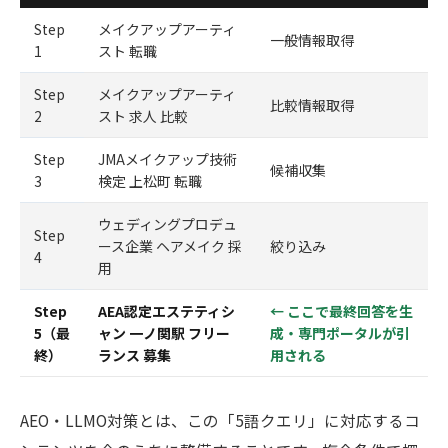
Step
メイクアップアーティ
一般情報取得
1
スト 転職
Step
メイクアップアーティ
比較情報取得
2
スト 求人 比較
Step
JMAメイクアップ技術
候補収集
3
検定 上松町 転職
ウェディングプロデュ
Step
ース企業 ヘアメイク 採
絞り込み
4
用
Step
AEA認定エステティシ
← ここで最終回答を生
5（最
ャン 一ノ関駅 フリー
成・専門ポータルが引
終）
ランス 募集
用される
AEO・LLMO対策とは、この「5語クエリ」に対応するコ