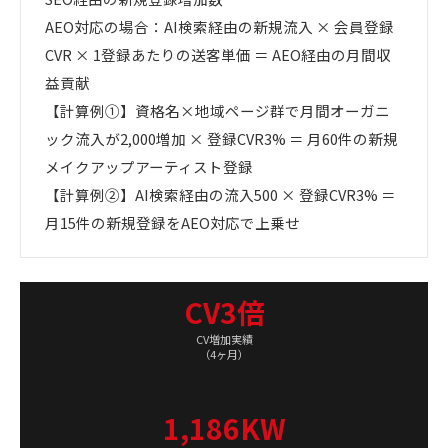
AEO対応の場合：AI検索経由の新規流入 × 会員登録
CVR × 1登録あたりの送客単価 ＝ AEO経由の月間収
益貢献
【計算例①】資格名×地域ページ群で月間オーガニ
ック流入が2,000増加 × 登録CVR3% ＝ 月60件の新規
メイクアップアーティスト登録
【計算例②】AI検索経由の流入500 × 登録CVR3% ＝
月15件の新規登録をAEO対応で上乗せ
CV3倍
CV増加実績
（4ヶ月）
1,186KW