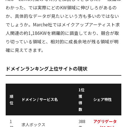
わかった、では実際にどのKW領域に伸びしろがあるの
か、具体的なデータが見たいという方も多いのではない
でしょうか。Marche社ではメイクアップアーティスト求
人関連の約1,186KWを網羅的に調査しており、競合が取
り切っている領域と、相対的に成長余地が残る領域が明
確に見えてきます。
ドメインランキング上位サイトの現状
1位
順
獲
ドメイン / サービス名
シェア特性
位
得
数
1
388
アグリゲータ
求人ボックス