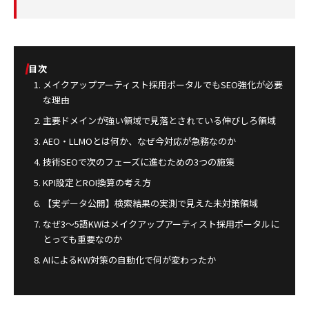
目次
メイクアップアーティスト採用ポータルでもSEO強化が必要
な理由
主要ドメインが強い領域で見落とされている伸びしろ領域
AEO・LLMOとは何か、なぜ今対応が急務なのか
技術SEOで次のフェーズに進むための3つの施策
KPI設定とROI換算の考え方
【実データ公開】検索結果の実測で見えた未対策領域
なぜ3〜5語KWはメイクアップアーティスト採用ポータルに
とっても重要なのか
AIによるKW対策の自動化で何が変わったか