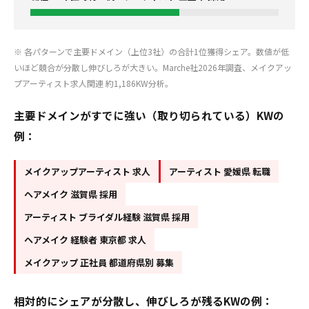
※ 各パターンで主要ドメイン（上位3社）の合計1位獲得シェア。数値が低
いほど競合が分散し伸びしろが大きい。Marche社2026年調査、メイクアッ
プアーティスト求人関連 約1,186KW分析。
主要ドメインがすでに強い（取り切られている）KWの
例：
メイクアップアーティスト 求人
アーティスト 愛媛県 転職
ヘアメイク 滋賀県 採用
アーティスト ブライダル経験 滋賀県 採用
ヘアメイク 経験者 東京都 求人
メイクアップ 正社員 都道府県別 募集
相対的にシェアが分散し、伸びしろが残るKWの例：