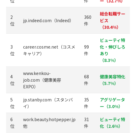
位
件
ー（32.7%）
総合転職サー
2
360
jp.indeed.com（Indeed）
ビス
位
件
（30.4%）
ビューティ特
3
career.cosme.net（コスメ
99
化・伸びしろ
位
キャリア）
件
あり
（8.3%）
www.kenkou-
4
68
健康美容特化
job.com（健康美容
位
件
（5.7%）
EXPO）
5
jp.stanby.com（スタンバ
35
アグリゲータ
位
イ）
件
ー（3.0%）
6
work.beauty.hotpepper.jp
31
ビューティ特
位
他
件
化（2.6%）