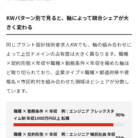
KWパターン別で見ると、軸によって競合シェアが大
きく変わる
同じプラント設計技術者求人KWでも、軸の組み合わせに
よって上位ドメインの占有度は大きく異なります。職種
×契約形態×年収や職種×勤務条件×年収を絡めた軸ほ
ど取り切られており、企業タイプ×職種×都道府県や資
格名×市区町村を組み合わせた領域ほどシェアが分散し
ています。
職種 × 勤務条件 × 年収 例：エンジニア フレックスタ
90%
イム制 年収1000万円以上 転職
職種 × 契約形態 × 年収 例：エンジニア 嘱託社員 年収
88%