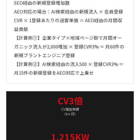
SEO経由の新規登録増加数
AEO対応の場合：AI検索経由の新規流入 × 会員登録
CVR × 1登録あたりの送客単価 ＝ AEO経由の月間収
益貢献
【計算例①】企業タイプ×地域ページ群で月間オー
ガニック流入が2,000増加 × 登録CVR3% ＝ 月60件の
新規プラントエンジニア登録
【計算例②】AI検索経由の流入500 × 登録CVR3% ＝
月15件の新規登録をAEO対応で上乗せ
CV3倍
CV増加実績
（4ヶ月）
1,215KW