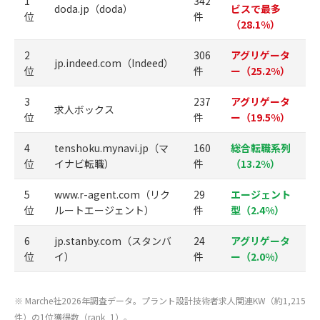
1
342
doda.jp（doda）
ビスで最多
位
件
（28.1%）
2
306
アグリゲータ
jp.indeed.com（Indeed）
位
件
ー（25.2%）
3
237
アグリゲータ
求人ボックス
位
件
ー（19.5%）
4
tenshoku.mynavi.jp（マ
160
総合転職系列
位
イナビ転職）
件
（13.2%）
5
www.r-agent.com（リク
29
エージェント
位
ルートエージェント）
件
型（2.4%）
6
jp.stanby.com（スタンバ
24
アグリゲータ
位
イ）
件
ー（2.0%）
※ Marche社2026年調査データ。プラント設計技術者求人関連KW（約1,215
件）の1位獲得数（rank_1）。