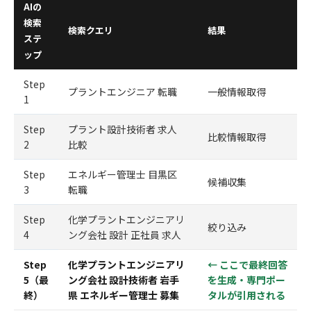
AIの
検索
検索クエリ
結果
ステ
ップ
Step
プラントエンジニア 転職
一般情報取得
1
Step
プラント設計技術者 求人
比較情報取得
2
比較
Step
エネルギー管理士 目黒区
候補収集
3
転職
Step
化学プラントエンジニアリ
絞り込み
4
ング会社 設計 正社員 求人
Step
化学プラントエンジニアリ
← ここで最終回答
5（最
ング会社 設計技術者 岩手
を生成・専門ポー
終）
県 エネルギー管理士 募集
タルが引用される