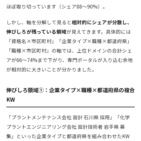
ほぼ取り切っています（シェア88〜90%）。
しかし、軸を分解して見ると
相対的にシェアが分散し、
伸びしろが残っている領域
が見えてきます。具体的には
「資格名×市区町村」「企業タイプ×職種×都道府県」
「職種×市区町村」の軸では、上位ドメインの合計シェ
アが66〜74%まで下がり、専門ポータルが入り込む余地
が相対的に大きいことが分かりました。
伸びしろ領域①：企業タイプ×職種×都道府県の複合
KW
「プラントメンテナンス会社 設計 石川県 採用」「化学
プラントエンジニアリング会社 設計技術者 岩手県 募
集」といった企業タイプと都道府県を組み合わせたKW