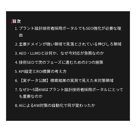
目次
プラント設計技術者採用ポータルでもSEO強化が必要な理
由
主要ドメインが強い領域で見落とされている伸びしろ領域
AEO・LLMOとは何か、なぜ今対応が急務なのか
技術SEOで次のフェーズに進むための3つの施策
KPI設定とROI換算の考え方
【実データ公開】検索結果の実測で見えた未対策領域
なぜ3〜5語KWはプラント設計技術者採用ポータルにとって
も重要なのか
AIによるKW対策の自動化で何が変わったか