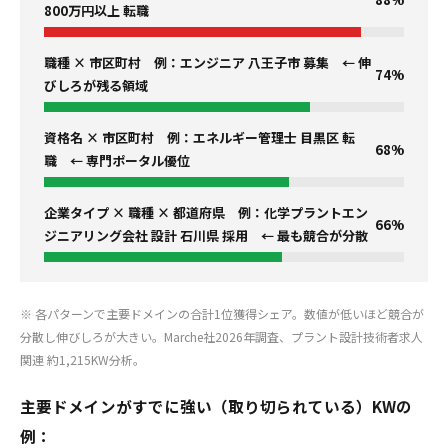
800万円以上 転職
職種 × 市区町村 例：エンジニア 八王子市 募集 ← 伸
74%
びしろが残る領域
資格名 × 市区町村 例：エネルギー管理士 目黒区 転
68%
職 ← 専門ポータル優位
企業タイプ × 職種 × 都道府県 例：化学プラントエン
66%
ジニアリング会社 設計 石川県 採用 ← 最も競合が分散
※ 各パターンで主要ドメインの合計1位獲得シェア。数値が低いほど競合が
分散し伸びしろが大きい。Marche社2026年調査、プラント設計技術者求人
関連 約1,215KW分析。
主要ドメインがすでに強い（取り切られている）KWの
例：