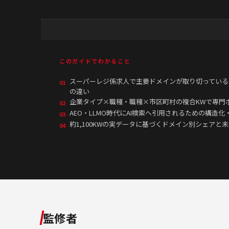
このガイドでわかること
スーパーレジ係求人で主要ドメインが取り切っている
01
の違い
企業タイプ×職種・職種×市区町村の複合KWで専門
02
AEO・LLMO時代にAI検索へ引用されるための構造化・E
03
約1,100KWの実データに基づくドメイン別シェアと
04
監修者