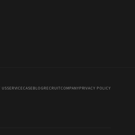
 US
SERVICE
CASE
BLOG
RECRUIT
COMPANY
PRIVACY POLICY