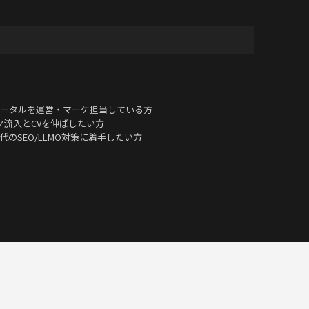
ータルを運営・マーケ担当している方
ク流入とCVを伸ばしたい方
i）時代のSEO/LLMO対策に着手したい方