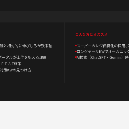
こんな方にオススメ
軸と相対的に伸びしろが残る軸
スーパーのレジ係特化の採用ポ
ロングテールKWでオーガニッ
ポータルが上位を狙える理由
AI検索（ChatGPT・Gemin
-E-A-T施策
未対策KWの見つけ方