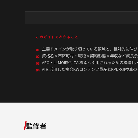
このガイドでわかること
主要ドメインが取り切っている領域と、相対的に伸び
01
資格名×市区町村・職種×契約形態×年収など成長余
02
AEO・LLMO時代にAI検索へ引用されるための構造化・E
03
AIを活用した複合KWコンテンツ量産とKPI/ROI換算
04
監修者