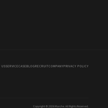
 US
SERVICE
CASE
BLOG
RECRUIT
COMPANY
PRIVACY POLICY
Copyright © 2026 Marche. All Rights Reserved.