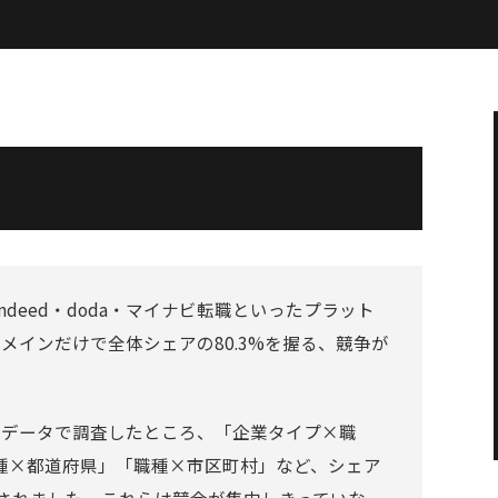
deed・doda・マイナビ転職といったプラット
メインだけで全体シェアの80.3%を握る、競争が
を実データで調査したところ、「企業タイプ×職
種×都道府県」「職種×市区町村」など、シェア