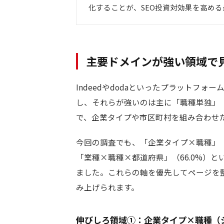
化することが、SEO投資対効果を高め
主要ドメインが強い領域で
Indeedやdodaといったプラットフォ
し、それらが強いのは主に「職種単独」
で、企業タイプや市区町村を組み合わせ
今回の調査でも、「企業タイプ×職種」（シ
「業種×職種×都道府県」（66.0%）
ました。これらの軸を優先してページを
み上げられます。
伸びしろ領域①：企業タイプ×職種（シ