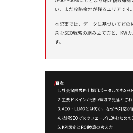
が60〜66%にとどまる軸が複数確
い、まだ攻略余地が残るエリアです
本記事では、データに基づいてどの検
含むSEO戦略の組み立て方と、KW
す。
目次
社会保険労務士採用ポータルでもSE
主要ドメインが強い領域で見落とされ
AEO・LLMOとは何か、なぜ今対応が
技術SEOで次のフェーズに進むための
KPI設定とROI換算の考え方