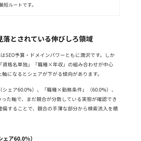
る最短ルートです。
見落とされている伸びしろ領域
ームはSEO予算・ドメインパワーともに潤沢です。しか
「資格名単独」「職種×年収」の組み合わせが中心
た軸になるとシェアが下がる傾向があります。
ェア60.0%）、「職種×勤務条件」（60.0%）、
といった軸で、まだ競合が分散している実態が確認でき
整備することで、競合の手薄な部分から検索流入を積
ェア60.0%）