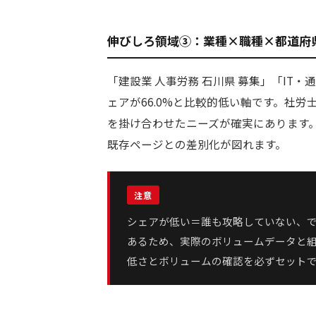
伸びしろ領域③：業種×職種×都道府県
「建設業 人事労務 石川県 募集」「IT・
ェアが66.0%と比較的低い軸です。社
を掛け合わせたニーズが確実にあります
既存ページとの差別化が図れます。
シェアが低い＝誰も攻略していない、で
あるため、実際のボリュームデータと
低さとボリュームの確認を必ずセット