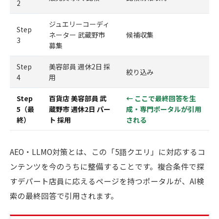
2
ジュエリーコーディ
Step
ネーター 武蔵野市
候補収集
3
募集
Step
美容部員 週休2日 採
絞り込み
4
用
Step
百貨店 美容部員 武
← ここで最終回答を生
5（最
蔵野市 週休2日 パー
成・専門ポータルが引用
終）
ト 採用
される
AEO・LLMO対策とは、この「5語クエリ」に対応するコ
ンテンツを今のうちに整備することです。複合条件で探
すデパート店員に応えるページを持つポータルが、AI検
索の最終回答で引用されます。