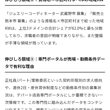
「ジュエリーコーディネーター 武蔵野市 募集」「販売士
熊本市 募集」のような資格名×市区町村まで絞った地域
KWは、上位3ドメインの合計シェアが62.0%と最も分散
しており、求職者の意図が明確でありながら、まだ整備
が手薄な領域が残っています。
伸びしろ領域③：専門ポータルが売場・勤務条件デー
タで有利な理由
正社員/パート/業務委託といった契約形態別の求人傾向
や、週休2日・産休育休制度などの勤務条件別の募集状
況は、デパート店員専門ポータルにしか蓄積できない一
次情報です。この専門性に踏み込んだデータをコンテン
ツ化することで、検索エンジンとAI検索の双方から評価