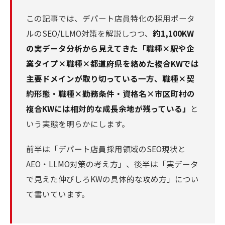
この記事では、デパート店員特化の採用ポータ
ルのSEO/LLMO対策を解説しつつ、
約1,100KW
の実データ分析から見えてきた「職種×駅や企
業タイプ×職種×都道府県を絡めた複合KWでは
主要ドメインが取り切っている一方、職種×契
約形態・職種×勤務条件・資格名×市区町村の
複合KWには相対的な成長余地が残っている」
と
いう実態を明らかにします。
前半は「デパート店員採用領域のSEO現状と
AEO・LLMO対策の考え方」、後半は「実データ
で見えた伸びしろKWの具体的な攻め方」につい
て書いています。