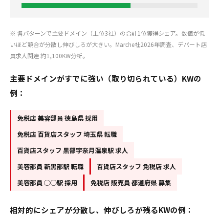
※ 各パターンで主要ドメイン（上位3社）の合計1位獲得シェア。数値が低
いほど競合が分散し伸びしろが大きい。Marche社2026年調査、デパート店
員求人関連 約1,100KW分析。
主要ドメインがすでに強い（取り切られている）KWの
例：
免税店 美容部員 徳島県 採用
免税店 百貨店スタッフ 埼玉県 転職
百貨店スタッフ 黒部宇奈月温泉駅 求人
美容部員 新黒部駅 転職
百貨店スタッフ 免税店 求人
美容部員 ◯◯駅 採用
免税店 販売員 都道府県 募集
相対的にシェアが分散し、伸びしろが残るKWの例：