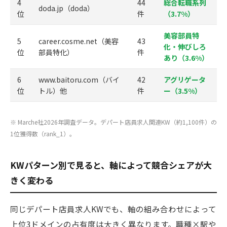
4
44
総合転職系列
doda.jp（doda）
位
件
（3.7%）
美容部員特
5
career.cosme.net（美容
43
化・伸びしろ
位
部員特化）
件
あり（3.6%）
6
www.baitoru.com（バイ
42
アグリゲータ
位
トル）他
件
ー（3.5%）
※ Marche社2026年調査データ。デパート店員求人関連KW（約1,100件）の
1位獲得数（rank_1）。
KWパターン別で見ると、軸によって競合シェアが大
きく変わる
同じデパート店員求人KWでも、軸の組み合わせによって
上位3ドメインの占有度は大きく異なります。職種×駅や