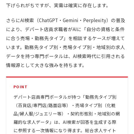
下げられがちですが、実需は確実に存在します。
さらにAI検索（ChatGPT・Gemini・Perplexity）の普及
により、デパート店員求職者がAIに「自分の資格と条件
に合う売場・勤務先タイプ」を相談するケースが増えて
います。勤務先タイプ別・売場タイプ別・地域別の求人
データを持つ専門ポータルは、AI検索時代に引用される
情報源として大きな強みを持ちます。
POINT
デパート店員専門ポータルが持つ「勤務先タイプ別
（百貨店/専門店/路面店等）・売場タイプ別（化粧
品/婦人服/ジュエリー等）・契約形態別・地域別の網
羅的な求人データ」は、AI検索が回答を生成する際
に参照する一次情報になり得ます。総合求人サイト