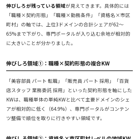
伸びしろが残っている領域
が見えてきます。具体的には
「職種×契約形態」「職種×勤務条件」「資格名×市区
町村」の軸では、上位3ドメインの合計シェアが62〜
65%まで下がり、専門ポータルが入り込む余地が相対的
に大きいことが分かりました。
伸びしろ領域①：職種×契約形態の複合KW
「美容部員 パート 転職」「販売員 パート 採用」「百貨
店スタッフ 業務委託 採用」といった契約形態を軸にした
KWは、職種単体の単純KWと比べて主要ドメインのシェ
アが相対的に低く（64.9%）、専門ポータルがコンテン
ツ整備で順位を取りに行きやすい領域です。
伸びしろ領域②：資格名×市区町村レベルの地域KW