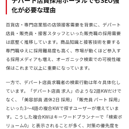
デパート店員採用ポータルでもSEO強
化が必要な理由
百貨店・専門店業態の店頭接客需要を背景に、デパート
店員・販売員・接客スタッフといった販売職の採用需要
は底堅く推移しています。商品知識と接客技術を要する
専門職ゆえに採用難易度も高く、市場が動くほど参入す
る採用メディアも増え、オーガニック検索での可視性確
保はこれまで以上に重要になっています。
一方で、デパート店員求職者の検索行動は年々具体化し
ています。「デパート店員 求人」のような2語KWだけで
なく、「美容部員 週休2日 採用」「販売員 パート 採用」
といった3〜4語の複合KWで探すユーザーが増えていま
す。こうした複合KWはキーワードプランナーで「検索ボ
リューム0」と表示されることが多く、対策の優先度を