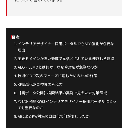
目次
インテリアデザイナー採用ポータルでもSEO強化が必要な
理由
主要ドメインが強い領域で見落とされている伸びしろ領域
AEO・LLMOとは何か、なぜ今対応が急務なのか
技術SEOで次のフェーズに進むための3つの施策
KPI設定とROI換算の考え方
【実データ公開】検索結果の実測で見えた未対策領域
なぜ3〜5語KWはインテリアデザイナー採用ポータルにとっ
ても重要なのか
AIによるKW対策の自動化で何が変わったか