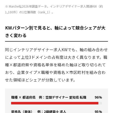
※ Marche社2026年調査データ。インテリアデザイナー求人関連KW（約
1,100件）の1位獲得数（rank_1）。
KWパターン別で見ると、軸によって競合シェアが大
きく変わる
同じインテリアデザイナー求人KWでも、軸の組み合わせ
によって上位3ドメインの占有度は大きく異なります。職
種×都道府県や資格名単体を絡めた軸ほど取り切られて
おり、企業タイプ×職種や資格名×市区町村を組み合わ
せた領域ほどシェアが分散しています。
職種 × 都道府県 例：空間デザイナー 愛知県 転職
96%
資格名（単体） 例：2級建築士 求人
95%