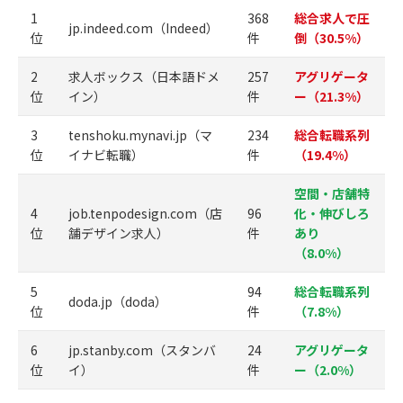
1
368
総合求人で圧
jp.indeed.com（Indeed）
位
件
倒（30.5%）
2
求人ボックス（日本語ドメ
257
アグリゲータ
位
イン）
件
ー（21.3%）
3
tenshoku.mynavi.jp（マ
234
総合転職系列
位
イナビ転職）
件
（19.4%）
空間・店舗特
4
job.tenpodesign.com（店
96
化・伸びしろ
位
舗デザイン求人）
件
あり
（8.0%）
5
94
総合転職系列
doda.jp（doda）
位
件
（7.8%）
6
jp.stanby.com（スタンバ
24
アグリゲータ
位
イ）
件
ー（2.0%）