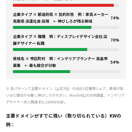
企業タイプ × 都道府県 × 契約形態 例：家具メーカー
74%
鳥取県 派遣社員 採用 ← 伸びしろが残る領域
企業タイプ × 職種 例：ディスプレイデザイン会社 店
70%
舗デザイナー 転職
資格名 × 市区町村 例：インテリアプランナー 高島市
54%
募集 ← 最も競合が分散
※ 各パターンで主要ドメイン（上位3社）の合計1位獲得シェア。数値が低
いほど競合が分散し伸びしろが大きい。Marche社2026年調査、インテリア
デザイナー求人関連 約1,100KW分析。
主要ドメインがすでに強い（取り切られている）KWの
例：