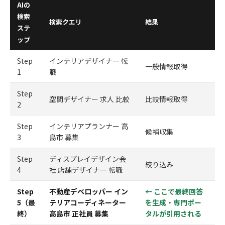
AIの
検索
検索クエリ
結果
ステ
ップ
Step
インテリアデザイナー 転
一般情報取得
1
職
Step
空間デザイナー 求人 比較
比較情報取得
2
Step
インテリアプランナー 高
候補収集
3
島市 募集
Step
ディスプレイデザイン会
絞り込み
4
社 店舗デザイナー 転職
Step
不動産デベロッパー イン
← ここで最終回答
5（最
テリアコーディネーター
を生成・専門ポー
終）
高島市 正社員 募集
タルが引用される