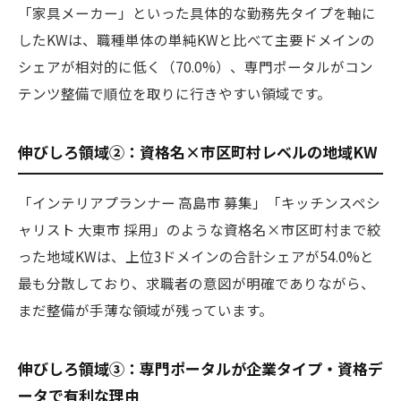
「家具メーカー」といった具体的な勤務先タイプを軸に
したKWは、職種単体の単純KWと比べて主要ドメインの
シェアが相対的に低く（70.0%）、専門ポータルがコン
テンツ整備で順位を取りに行きやすい領域です。
伸びしろ領域②：資格名×市区町村レベルの地域KW
「インテリアプランナー 高島市 募集」「キッチンスペシ
ャリスト 大東市 採用」のような資格名×市区町村まで絞
った地域KWは、上位3ドメインの合計シェアが54.0%と
最も分散しており、求職者の意図が明確でありながら、
まだ整備が手薄な領域が残っています。
伸びしろ領域③：専門ポータルが企業タイプ・資格デ
ータで有利な理由