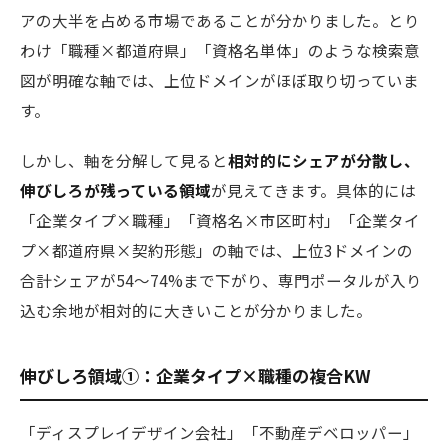
アの大半を占める市場であることが分かりました。とり
わけ「職種×都道府県」「資格名単体」のような検索意
図が明確な軸では、上位ドメインがほぼ取り切っていま
す。
しかし、軸を分解して見ると
相対的にシェアが分散し、
伸びしろが残っている領域
が見えてきます。具体的には
「企業タイプ×職種」「資格名×市区町村」「企業タイ
プ×都道府県×契約形態」の軸では、上位3ドメインの
合計シェアが54〜74%まで下がり、専門ポータルが入り
込む余地が相対的に大きいことが分かりました。
伸びしろ領域①：企業タイプ×職種の複合KW
「ディスプレイデザイン会社」「不動産デベロッパー」