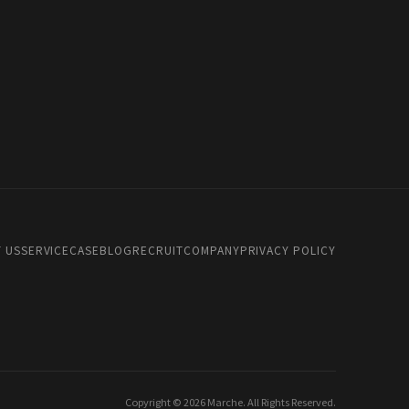
 US
SERVICE
CASE
BLOG
RECRUIT
COMPANY
PRIVACY POLICY
Copyright © 2026 Marche. All Rights Reserved.