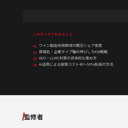
このガイドでわかること
ワイン製造採用領域の競合シェア実態
01
資格名・企業タイプ軸の伸びしろKW戦略
02
AEO・LLMO対策の具体的な進め方
03
AI活用による施策コスト40〜50%削減の方法
04
監修者