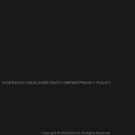
 US
SERVICE
CASE
BLOG
RECRUIT
COMPANY
PRIVACY POLICY
Copyright © 2026 Marche. All Rights Reserved.