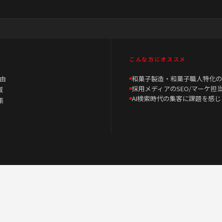
こんな方にオススメ
理由
和菓子製造・和菓子職人特化の
採用メディアのSEO/マーケ担
域
AI検索時代の集客に課題を感じ
策