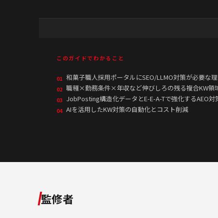
このガイドでわかること
和菓子職人採用ポータルにSEO/LLMO対策が必要な
01
職種×勤務条件×年収など伸びしろの残る複合KW領
02
JobPosting構造化データとE-E-A-Tで強化するAEO対
03
AIを活用したKW対策の自動化とコスト削減
04
監修者