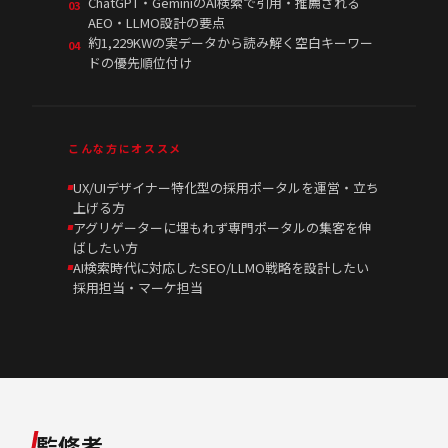
ChatGPT・GeminiのAI検索で引用・推薦される
03
AEO・LLMO設計の要点
約1,229KWの実データから読み解く空白キーワー
04
ドの優先順位付け
こんな方にオススメ
UX/UIデザイナー特化型の採用ポータルを運営・立ち
上げる方
アグリゲーターに埋もれず専門ポータルの集客を伸
ばしたい方
AI検索時代に対応したSEO/LLMO戦略を設計したい
採用担当・マーケ担当
監修者