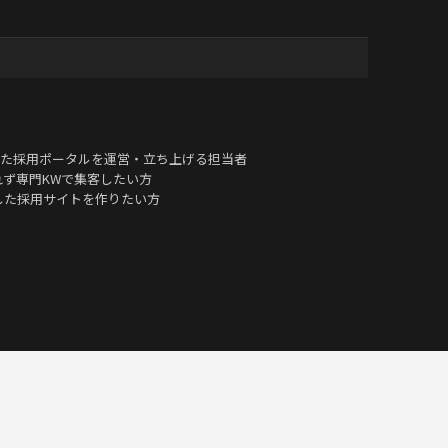
た採用ポータルを運営・立ち上げる担当者
もれず専門KWで集客したい方
対応した採用サイトを作りたい方