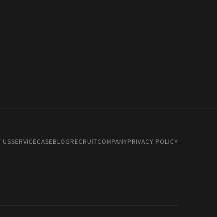
 US
SERVICE
CASE
BLOG
RECRUIT
COMPANY
PRIVACY POLICY