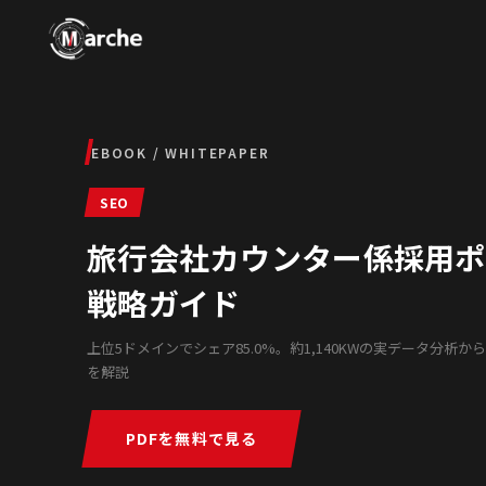
EBOOK / WHITEPAPER
SEO
旅行会社カウンター係採用ポー
戦略ガイド
上位5ドメインでシェア85.0%。約1,140KWの実データ分
を解説
PDFを無料で見る