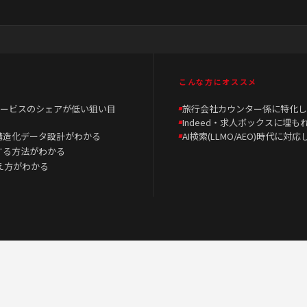
こんな方にオススメ
ービスのシェアが低い狙い目
旅行会社カウンター係に特化し
Indeed・求人ボックスに埋
やすい構造化データ設計がわかる
AI検索(LLMO/AEO)時代に
化する方法がわかる
考え方がわかる