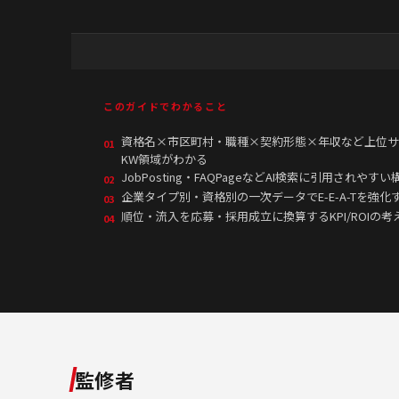
このガイドでわかること
資格名×市区町村・職種×契約形態×年収など上位サ
01
KW領域がわかる
JobPosting・FAQPageなどAI検索に引用され
02
企業タイプ別・資格別の一次データでE-E-A-Tを強
03
順位・流入を応募・採用成立に換算するKPI/ROIの
04
監修者