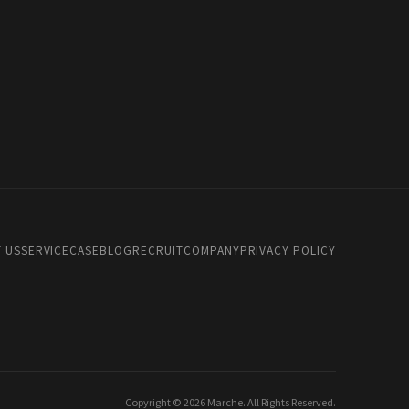
 US
SERVICE
CASE
BLOG
RECRUIT
COMPANY
PRIVACY POLICY
Copyright © 2026 Marche. All Rights Reserved.