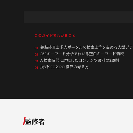
このガイドでわかること
義肢装具士求人ポータルの検索上位を占める大型プラ
01
853キーワード分析でわかる空白キーワード領域
02
AI検索時代に対応したコンテンツ設計の3原則
03
技術SEOとROI換算の考え方
04
監修者