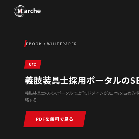
EBOOK / WHITEPAPER
SEO
義肢装具士採用ポータルのSE
義肢装具士の求人ポータルで上位5ドメインが91.7%を占める
略する
PDFを無料で見る