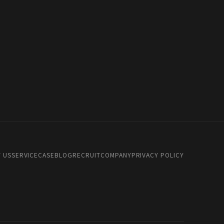
 US
SERVICE
CASE
BLOG
RECRUIT
COMPANY
PRIVACY POLICY