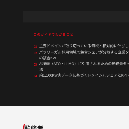
このガイドでわかること
主要ドメインが取り切っている領域と相対的に伸びし
01
パラリーガル採用領域で競合シェアが分散する企業タ
02
の複合KW
AI検索（AEO・LLMO）に引用されるための勤務先
03
法
約1,100KW実データに基づくドメイン別シェアとKPI
04
監修者