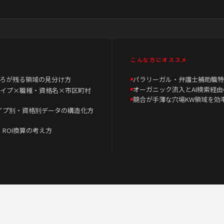
こんな方にオススメ
ろが残る領域の見分け方
パラリーガル・弁護士補助職特
オーガニック流入とAI検索経
イプ×職種・資格名×市区町村
競合が手薄な穴場KW領域を効
タイプ別・資格別データの構造化方
・ROI換算の考え方