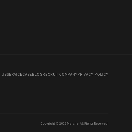
 US
SERVICE
CASE
BLOG
RECRUIT
COMPANY
PRIVACY POLICY
Copyright © 2026 Marche. All Rights Reserved.