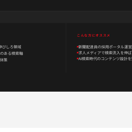
こんな方にオススメ
伸びしろ領域
新聞配達員の採用ポータル運営
求人メディアで検索流入を伸ば
のある検索軸
AI検索時代のコンテンツ設計
具体策