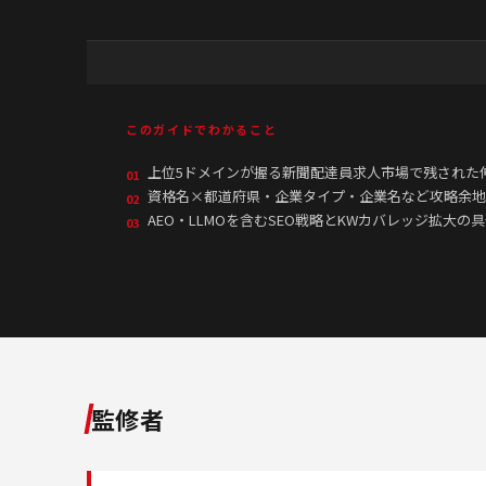
このガイドでわかること
上位5ドメインが握る新聞配達員求人市場で残された
01
資格名×都道府県・企業タイプ・企業名など攻略余地
02
AEO・LLMOを含むSEO戦略とKWカバレッジ拡大の
03
監修者