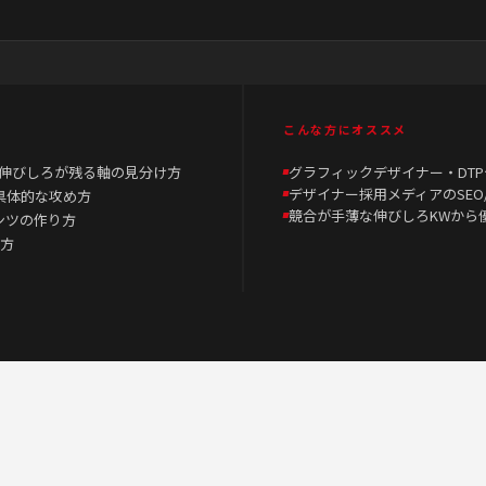
こんな方にオススメ
伸びしろが残る軸の見分け方
グラフィックデザイナー・DT
デザイナー採用メディアのSEO
具体的な攻め方
競合が手薄な伸びしろKWから
テンツの作り方
え方