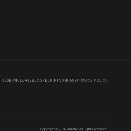
 US
SERVICE
CASE
BLOG
RECRUIT
COMPANY
PRIVACY POLICY
Copyright © 2026 Marche. All Rights Reserved.