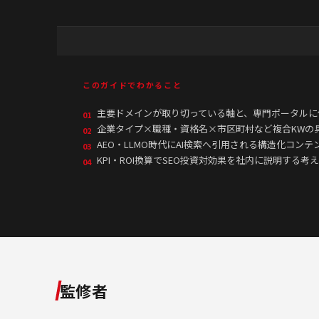
このガイドでわかること
主要ドメインが取り切っている軸と、専門ポータルに
01
企業タイプ×職種・資格名×市区町村など複合KWの
02
AEO・LLMO時代にAI検索へ引用される構造化コン
03
KPI・ROI換算でSEO投資対効果を社内に説明する考
04
監修者