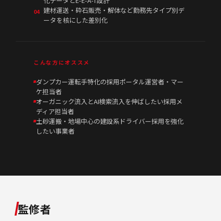
化データとE-E-A-T設計
建材運送・砕石販売・解体など勤務先タイプ別デ
04
ータを核にした差別化
こんな方にオススメ
ダンプカー運転手特化の採用ポータル運営者・マー
ケ担当者
オーガニック流入とAI検索流入を伸ばしたい採用メ
ディア担当者
土砂運搬・地場中心の建設系ドライバー採用を強化
したい事業者
監修者