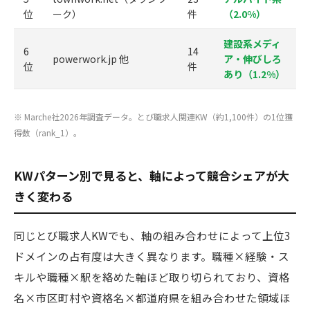
位
ーク）
件
（2.0%）
建設系メディ
6
14
powerwork.jp 他
ア・伸びしろ
位
件
あり（1.2%）
※ Marche社2026年調査データ。とび職求人関連KW（約1,100件）の1位獲
得数（rank_1）。
KWパターン別で見ると、軸によって競合シェアが大
きく変わる
同じとび職求人KWでも、軸の組み合わせによって上位3
ドメインの占有度は大きく異なります。職種×経験・ス
キルや職種×駅を絡めた軸ほど取り切られており、資格
名×市区町村や資格名×都道府県を組み合わせた領域ほ