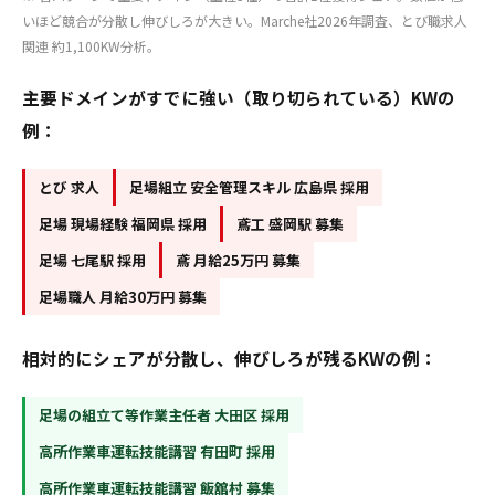
いほど競合が分散し伸びしろが大きい。Marche社2026年調査、とび職求人
関連 約1,100KW分析。
主要ドメインがすでに強い（取り切られている）KWの
例：
とび 求人
足場組立 安全管理スキル 広島県 採用
足場 現場経験 福岡県 採用
鳶工 盛岡駅 募集
足場 七尾駅 採用
鳶 月給25万円 募集
足場職人 月給30万円 募集
相対的にシェアが分散し、伸びしろが残るKWの例：
足場の組立て等作業主任者 大田区 採用
高所作業車運転技能講習 有田町 採用
高所作業車運転技能講習 飯舘村 募集