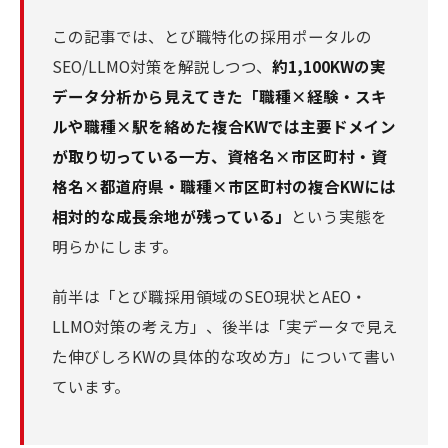
この記事では、とび職特化の採用ポータルの
SEO/LLMO対策を解説しつつ、
約1,100KWの実
データ分析から見えてきた「職種×経験・スキ
ルや職種×駅を絡めた複合KWでは主要ドメイン
が取り切っている一方、資格名×市区町村・資
格名×都道府県・職種×市区町村の複合KWには
相対的な成長余地が残っている」
という実態を
明らかにします。
前半は「とび職採用領域のSEO現状とAEO・
LLMO対策の考え方」、後半は「実データで見え
た伸びしろKWの具体的な攻め方」について書い
ています。