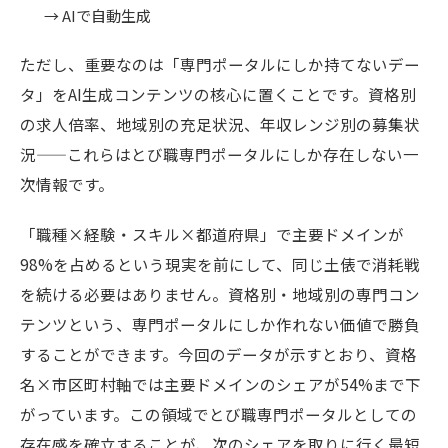
→ AIで自動生成
ただし、重要なのは「専門ポータルにしか持てないデー
タ」をAI生成コンテンツの核心に置くことです。資格別
の求人倍率、地域別の充足状況、年収レンジ別の募集状
況——これらはとび職専門ポータルにしか存在しない一
次情報です。
「職種×経験・スキル×都道府県」で主要ドメインが
98%を占めるという現実を前にして、同じ土俵で消耗戦
を続ける必要はありません。資格別・地域別の専門コン
テンツという、専門ポータルにしか作れない価値で勝負
することができます。今回のデータが示すとおり、資格
名×市区町村軸では主要ドメインのシェアが54%まで下
がっています。この領域でとび職専門ポータルとしての
存在感を確立することが、次のシェアを取りに行く最短