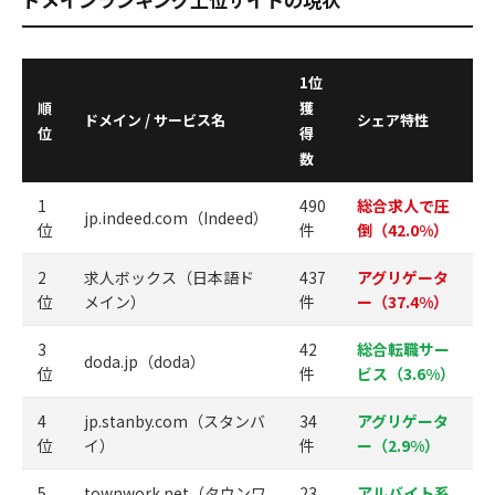
1位
順
獲
ドメイン / サービス名
シェア特性
位
得
数
1
490
総合求人で圧
jp.indeed.com（Indeed）
位
件
倒（42.0%）
2
求人ボックス（日本語ド
437
アグリゲータ
位
メイン）
件
ー（37.4%）
3
42
総合転職サー
doda.jp（doda）
位
件
ビス（3.6%）
4
jp.stanby.com（スタンバ
34
アグリゲータ
位
イ）
件
ー（2.9%）
5
townwork.net（タウンワ
23
アルバイト系