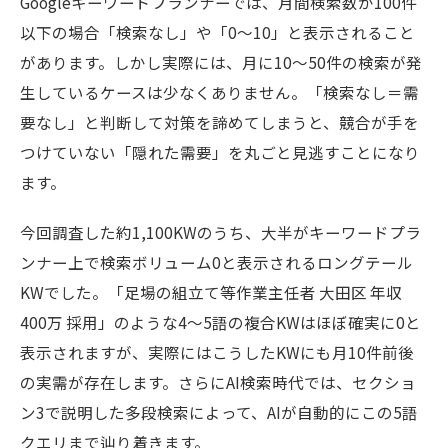
Googleキーワードプランナーでは、月間検索数が100件
以下の場合「検索なし」や「0〜10」と表示されること
があります。しかし実際には、月に10〜50件の検索が発
生しているケースは少なくありません。「検索なし＝需
要なし」と判断して対策を諦めてしまうと、競合が手を
つけていない「隠れた需要」を丸ごと見逃すことになり
ます。
今回調査した約1,100KWのうち、大半がキーワードプラ
ンナー上で検索ボリューム0と表示されるロングテール
KWでした。「足場の組立て等作業主任者 大田区 年収
400万 採用」のような4〜5語の複合KWはほぼ確実に0と
表示されますが、実際にはこうしたKWにも月10件前後
の実需が存在します。さらにAI検索時代では、セクショ
ン3で説明した多段検索によって、AIが自動的にこの5語
クエリまで辿り着きます。