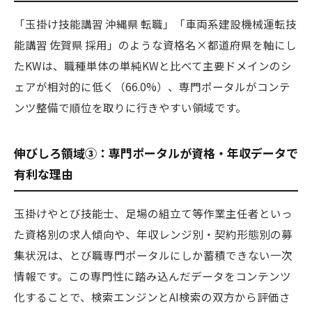
「玉掛け技能講習 沖縄県 転職」「車両系建設機械運転技
能講習 佐賀県 採用」のような資格名×都道府県を軸にし
たKWは、職種単体の単純KWと比べて主要ドメインのシ
ェアが相対的に低く（66.0%）、専門ポータルがコンテ
ンツ整備で順位を取りに行きやすい領域です。
伸びしろ領域③：専門ポータルが資格・年収データで
有利な理由
玉掛けやとび技能士、足場の組立て等作業主任者といっ
た資格別の求人傾向や、年収レンジ別・契約形態別の募
集状況は、とび職専門ポータルにしか蓄積できない一次
情報です。この専門性に踏み込んだデータをコンテンツ
化することで、検索エンジンとAI検索の双方から評価さ