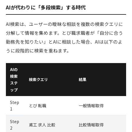
AIが代わりに「多段検索」する時代
AI検索は、ユーザーの曖昧な相談を複数の検索クエリに
分解して情報を集めます。とび職求職者が「自分に合う
勤務先を知りたい」とAIに相談した場合、AIは以下のよ
うに段階的に検索を重ねます。
AIの
検索
検索クエリ
結果
ステ
ップ
Step
とび 転職
一般情報取得
1
Step
鳶工 求人 比較
比較情報取得
2