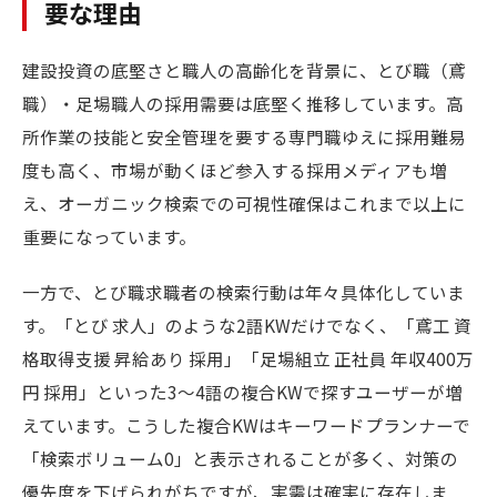
要な理由
建設投資の底堅さと職人の高齢化を背景に、とび職（鳶
職）・足場職人の採用需要は底堅く推移しています。高
所作業の技能と安全管理を要する専門職ゆえに採用難易
度も高く、市場が動くほど参入する採用メディアも増
え、オーガニック検索での可視性確保はこれまで以上に
重要になっています。
一方で、とび職求職者の検索行動は年々具体化していま
す。「とび 求人」のような2語KWだけでなく、「鳶工 資
格取得支援 昇給あり 採用」「足場組立 正社員 年収400万
円 採用」といった3〜4語の複合KWで探すユーザーが増
えています。こうした複合KWはキーワードプランナーで
「検索ボリューム0」と表示されることが多く、対策の
優先度を下げられがちですが、実需は確実に存在しま