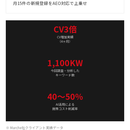
月15件の新規登録をAEO対応で上乗せ
CV3倍
CV増加実績
（4ヶ月）
1,100KW
今回調査・分析した
キーワード数
40〜50%
AI活用による
施策コスト削減率
※ Marche社クライアント実績データ