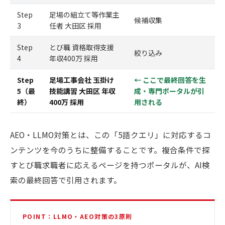
Step
足場の組立て等作業主
候補収集
3
任者 大田区 採用
Step
とび職 資格取得支援
絞り込み
4
年収400万 採用
Step
足場工事会社 玉掛け
← ここで最終回答を生
5（最
技能講習 大田区 年収
成・専門ポータルが引
終）
400万 採用
用される
AEO・LLMO対策とは、この「5語クエリ」に対応するコ
ンテンツを今のうちに整備することです。複合条件で探
すとび職求職者に応えるページを持つポータルが、AI検
索の最終回答で引用されます。
POINT：LLMO・AEO対策の3原則