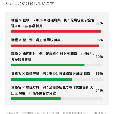
どシェアが分散しています。
職種 × 経験・スキル × 都道府県 例：足場組立 安全管
98%
理スキル 広島県 採用
職種 × 駅 例：鳶工 盛岡駅 募集
96%
職種 × 市区町村 例：足場組立 村上市 転職 ← 伸びし
80%
ろが残る領域
資格名 × 都道府県 例：玉掛け技能講習 沖縄県 転職
66%
資格名 × 市区町村 例：足場の組立て等作業主任者 大
54%
田区 採用 ← 最も競合が分散
※ 各パターンで主要ドメイン（上位3社）の合計1位獲得シェア。数値が低