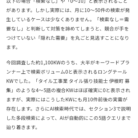
以下の場合「検索なし」や「0〜10」と表示されること
があります。しかし実際には、月に10〜50件の検索が発
生しているケースは少なくありません。「検索なし＝需
要なし」と判断して対策を諦めてしまうと、競合が手を
つけていない「隠れた需要」を丸ごと見逃すことになり
ます。
今回調査した約1,100KWのうち、大半がキーワードプラ
ンナー上で検索ボリューム0と表示されるロングテール
KWでした。「タイル工事業 タイル張り技能士 伊根町 募
集」のような4〜5語の複合KWはほぼ確実に0と表示され
ますが、実際にはこうしたKWにも月10件前後の実需が
存在します。さらにAI検索時代では、セクション3で説明
した多段検索によって、AIが自動的にこの5語クエリまで
辿り着きます。