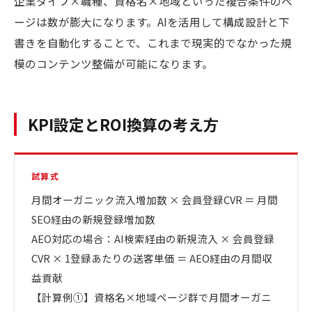
企業タイプ×職種、資格名×地域といった複合条件のペ
ージは数が膨大になります。AIを活用して構成設計と下
書きを自動化することで、これまで現実的でなかった規
模のコンテンツ整備が可能になります。
KPI設定とROI換算の考え方
試算式
月間オーガニック流入増加数 × 会員登録CVR ＝ 月間
SEO経由の新規登録増加数
AEO対応の場合：AI検索経由の新規流入 × 会員登録
CVR × 1登録あたりの送客単価 ＝ AEO経由の月間収
益貢献
【計算例①】資格名×地域ページ群で月間オーガニ