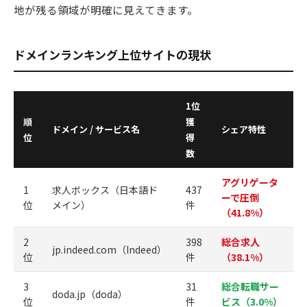
地が残る領域が明確に見えてきます。
ドメインランキング上位サイトの現状
1位
順
獲
ドメイン / サービス名
シェア特性
位
得
数
アグリゲータ
1
求人ボックス（日本語ド
437
ーで圧倒
位
メイン）
件
（41.8%）
2
398
総合求人
jp.indeed.com（Indeed）
位
件
（38.1%）
3
31
総合転職サー
doda.jp（doda）
位
件
ビス（3.0%）