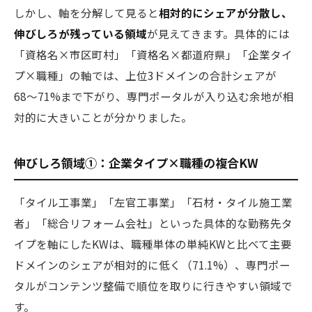
しかし、軸を分解して見ると
相対的にシェアが分散し、
伸びしろが残っている領域
が見えてきます。具体的には
「資格名×市区町村」「資格名×都道府県」「企業タイ
プ×職種」の軸では、上位3ドメインの合計シェアが
68〜71%まで下がり、専門ポータルが入り込む余地が相
対的に大きいことが分かりました。
伸びしろ領域①：企業タイプ×職種の複合KW
「タイル工事業」「左官工事業」「石材・タイル施工業
者」「総合リフォーム会社」といった具体的な勤務先タ
イプを軸にしたKWは、職種単体の単純KWと比べて主要
ドメインのシェアが相対的に低く（71.1%）、専門ポー
タルがコンテンツ整備で順位を取りに行きやすい領域で
す。