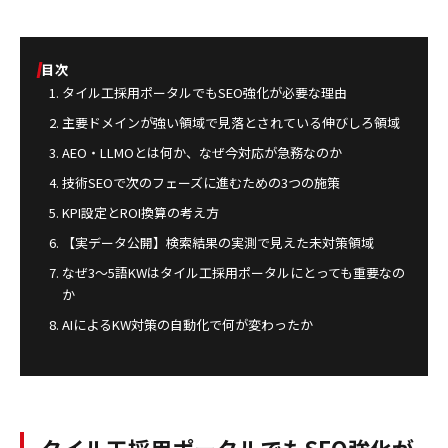
目次
タイル工採用ポータルでもSEO強化が必要な理由
主要ドメインが強い領域で見落とされている伸びしろ領域
AEO・LLMOとは何か、なぜ今対応が急務なのか
技術SEOで次のフェーズに進むための3つの施策
KPI設定とROI換算の考え方
【実データ公開】検索結果の実測で見えた未対策領域
なぜ3〜5語KWはタイル工採用ポータルにとっても重要なの
か
AIによるKW対策の自動化で何が変わったか