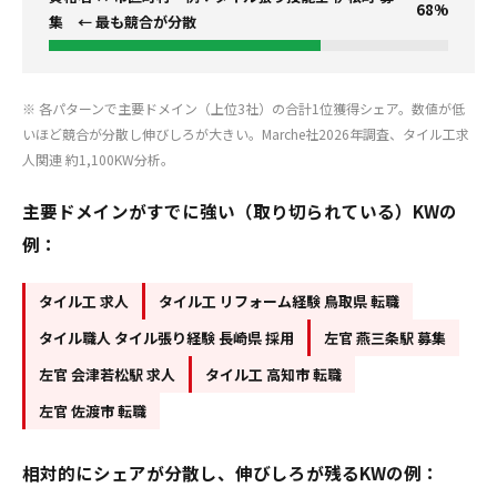
68%
集 ← 最も競合が分散
※ 各パターンで主要ドメイン（上位3社）の合計1位獲得シェア。数値が低
いほど競合が分散し伸びしろが大きい。Marche社2026年調査、タイル工求
人関連 約1,100KW分析。
主要ドメインがすでに強い（取り切られている）KWの
例：
タイル工 求人
タイル工 リフォーム経験 鳥取県 転職
タイル職人 タイル張り経験 長崎県 採用
左官 燕三条駅 募集
左官 会津若松駅 求人
タイル工 高知市 転職
左官 佐渡市 転職
相対的にシェアが分散し、伸びしろが残るKWの例：