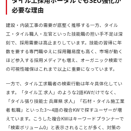
タイル工採用ポータルでもSEO強化が
必要な理由
建設・内装工事の需要が底堅く推移する一方、タイル
工・タイル職人・左官といった技能職の担い手不足は深
刻で、採用需要は高止まりしています。技能の習得に年
数を要する専門職ゆえに採用難易度も高く、市場が動く
ほど参入する採用メディアも増え、オーガニック検索で
の可視性確保はこれまで以上に重要になっています。
一方で、タイル工求職者の検索行動は年々具体化してい
ます。「タイル工 求人」のような2語KWだけでなく、
「タイル張り技能士 兵庫県 求人」「石材・タイル施工業
者 転職」といった3〜4語の複合KWで探すユーザーが増
えています。こうした複合KWはキーワードプランナーで
「検索ボリューム0」と表示されることが多く、対策の