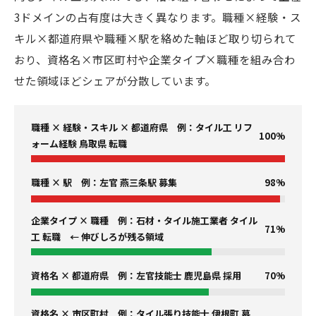
3ドメインの占有度は大きく異なります。職種×経験・ス
キル×都道府県や職種×駅を絡めた軸ほど取り切られて
おり、資格名×市区町村や企業タイプ×職種を組み合わ
せた領域ほどシェアが分散しています。
職種 × 経験・スキル × 都道府県 例：タイル工 リフ
100%
ォーム経験 鳥取県 転職
職種 × 駅 例：左官 燕三条駅 募集
98%
企業タイプ × 職種 例：石材・タイル施工業者 タイル
71%
工 転職 ← 伸びしろが残る領域
資格名 × 都道府県 例：左官技能士 鹿児島県 採用
70%
資格名 × 市区町村 例：タイル張り技能士 伊根町 募