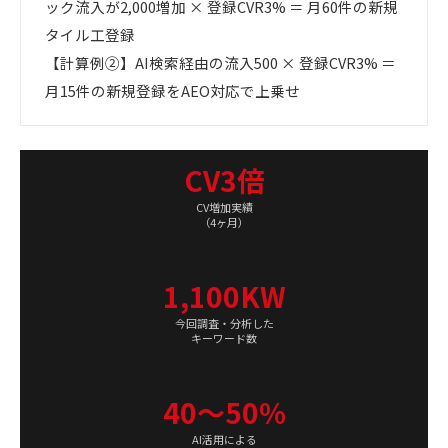
ック流入が2,000増加 × 登録CVR3% ＝ 月60件の新規
タイル工登録
【計算例②】AI検索経由の流入500 × 登録CVR3% ＝
月15件の新規登録をAEO対応で上乗せ
CV3倍
CV増加実績
（4ヶ月）
1,100KW
今回調査・分析した
キーワード数
40〜50%
AI活用による