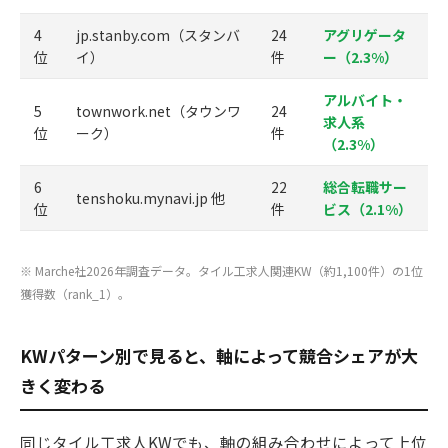
4
jp.stanby.com（スタンバ
24
アグリゲータ
位
イ）
件
ー（2.3%）
アルバイト・
5
townwork.net（タウンワ
24
求人系
位
ーク）
件
（2.3%）
6
22
総合転職サー
tenshoku.mynavi.jp 他
位
件
ビス（2.1%）
※ Marche社2026年調査データ。タイル工求人関連KW（約1,100件）の1位
獲得数（rank_1）。
KWパターン別で見ると、軸によって競合シェアが大
きく変わる
同じタイル工求人KWでも、軸の組み合わせによって上位