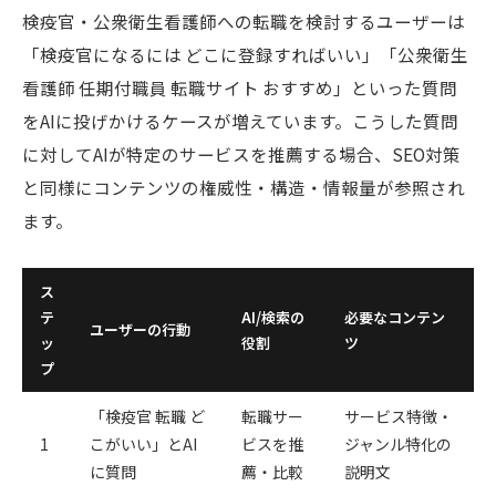
検疫官・公衆衛生看護師への転職を検討するユーザーは
「検疫官になるには どこに登録すればいい」「公衆衛生
看護師 任期付職員 転職サイト おすすめ」といった質問
をAIに投げかけるケースが増えています。こうした質問
に対してAIが特定のサービスを推薦する場合、SEO対策
と同様にコンテンツの権威性・構造・情報量が参照され
ます。
ス
テ
AI/検索の
必要なコンテン
ユーザーの行動
ッ
役割
ツ
プ
「検疫官 転職 ど
転職サー
サービス特徴・
1
こがいい」とAI
ビスを推
ジャンル特化の
に質問
薦・比較
説明文