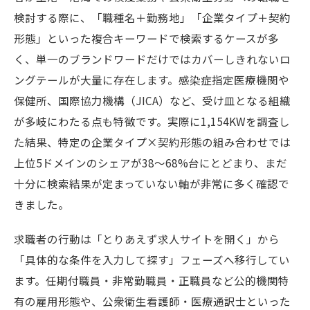
検討する際に、「職種名＋勤務地」「企業タイプ＋契約
形態」といった複合キーワードで検索するケースが多
く、単一のブランドワードだけではカバーしきれないロ
ングテールが大量に存在します。感染症指定医療機関や
保健所、国際協力機構（JICA）など、受け皿となる組織
が多岐にわたる点も特徴です。実際に1,154KWを調査し
た結果、特定の企業タイプ×契約形態の組み合わせでは
上位5ドメインのシェアが38〜68%台にとどまり、まだ
十分に検索結果が定まっていない軸が非常に多く確認で
きました。
求職者の行動は「とりあえず求人サイトを開く」から
「具体的な条件を入力して探す」フェーズへ移行してい
ます。任期付職員・非常勤職員・正職員など公的機関特
有の雇用形態や、公衆衛生看護師・医療通訳士といった