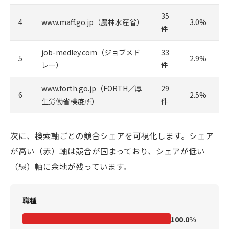
35
4
www.maff.go.jp（農林水産省）
3.0%
件
job-medley.com（ジョブメド
33
5
2.9%
レー）
件
www.forth.go.jp（FORTH／厚
29
6
2.5%
生労働省検疫所）
件
次に、検索軸ごとの競合シェアを可視化します。シェア
が高い（赤）軸は競合が固まっており、シェアが低い
（緑）軸に余地が残っています。
職種
100.0%