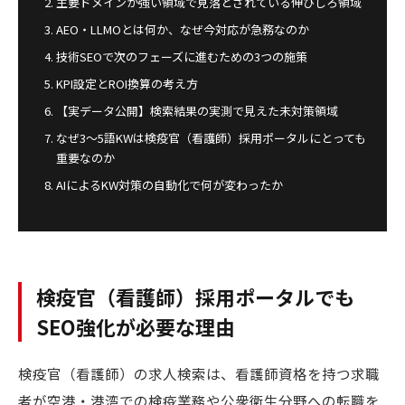
主要ドメインが強い領域で見落とされている伸びしろ領域
AEO・LLMOとは何か、なぜ今対応が急務なのか
技術SEOで次のフェーズに進むための3つの施策
KPI設定とROI換算の考え方
【実データ公開】検索結果の実測で見えた未対策領域
なぜ3〜5語KWは検疫官（看護師）採用ポータルにとっても
重要なのか
AIによるKW対策の自動化で何が変わったか
検疫官（看護師）採用ポータルでも
SEO強化が必要な理由
検疫官（看護師）の求人検索は、看護師資格を持つ求職
者が空港・港湾での検疫業務や公衆衛生分野への転職を