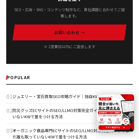
SEO・広告・SNS・コンテンツ制作など、貴社課題に合わせてご提
案します。
お問い合わせ →
※ 2営業日以内にご返信します
POPULAR
01
ジュエリー・宝石買取SEO攻略ガイド｜独自KWで差を
02
防災グッズECサイトのSEO/LLMO対策完全ガイドまだ誰も取って
いないKWで差をつける方法
03
オーガニック食品専門ECサイトのSEO/LLMO対策完全ガイド｜ま
だ誰も取っていないKWで差をつける方法