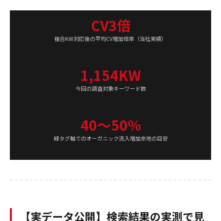
CV3倍
複合KW対応後の平均CV増加倍率（当社実績）
1,154KW
今回の調査対象キーワード数
40〜50%
緑タグ軸でのオーガニック流入増加余地の目安
【実データ公開】検索結果の実測で見