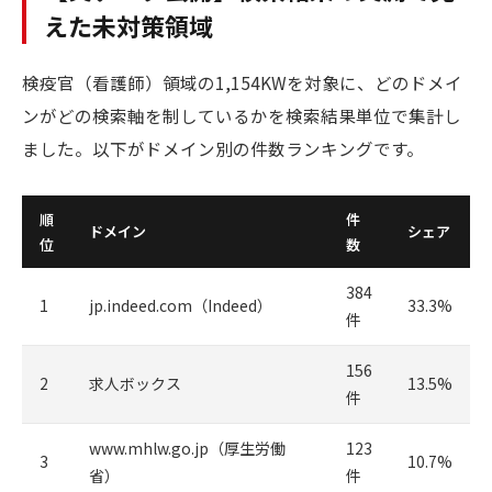
えた未対策領域
検疫官（看護師）領域の1,154KWを対象に、どのドメイ
ンがどの検索軸を制しているかを検索結果単位で集計し
ました。以下がドメイン別の件数ランキングです。
順
件
ドメイン
シェア
位
数
384
1
jp.indeed.com（Indeed）
33.3%
件
156
2
求人ボックス
13.5%
件
www.mhlw.go.jp（厚生労働
123
3
10.7%
省）
件