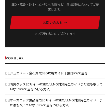
SEO・広告・SNS・コンテンツ制作など、貴社課題に合わせてご提
案します。
お問い合わせ →
※ 2営業日以内にご返信します
POPULAR
01
ジュエリー・宝石買取SEO攻略ガイド｜独自KWで差を
02
防災グッズECサイトのSEO/LLMO対策完全ガイドまだ誰も取って
いないKWで差をつける方法
03
オーガニック食品専門ECサイトのSEO/LLMO対策完全ガイド｜ま
だ誰も取っていないKWで差をつける方法