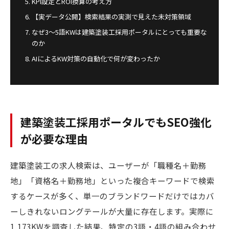
KPI設定とROI換算の考え方
【実データ公開】検索結果の実測で見えた未対策領域
なぜ3〜5語KWは建築塗装工採用ポータルにとっても重要な
のか
AIによるKW対策の自動化で何が変わったか
建築塗装工採用ポータルでもSEO強化
が必要な理由
建築塗装工の求人検索は、ユーザーが「職種名＋勤務
地」「資格名＋勤務地」といった複合キーワードで検索
するケースが多く、単一のブランドワードだけではカバ
ーしきれないロングテールが大量に存在します。実際に
1,173KWを調査した結果、特定の3語・4語の組み合わせ