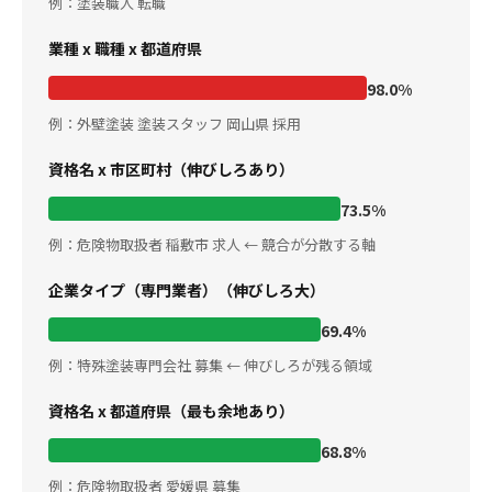
例：塗装職人 転職
業種 x 職種 x 都道府県
98.0%
例：外壁塗装 塗装スタッフ 岡山県 採用
資格名 x 市区町村（伸びしろあり）
73.5%
例：危険物取扱者 稲敷市 求人 ← 競合が分散する軸
企業タイプ（専門業者）（伸びしろ大）
69.4%
例：特殊塗装専門会社 募集 ← 伸びしろが残る領域
資格名 x 都道府県（最も余地あり）
68.8%
例：危険物取扱者 愛媛県 募集