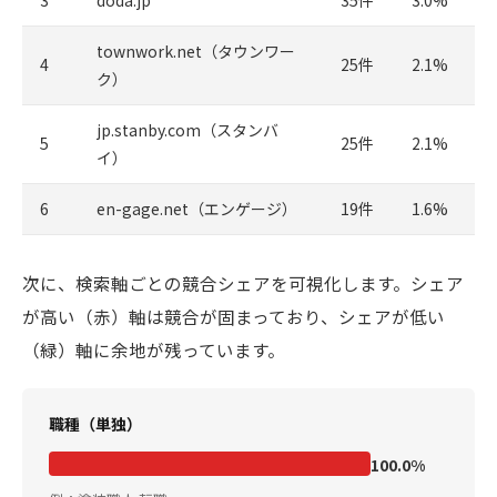
3
doda.jp
35件
3.0%
townwork.net（タウンワー
4
25件
2.1%
ク）
jp.stanby.com（スタンバ
5
25件
2.1%
イ）
6
en-gage.net（エンゲージ）
19件
1.6%
次に、検索軸ごとの競合シェアを可視化します。シェア
が高い（赤）軸は競合が固まっており、シェアが低い
（緑）軸に余地が残っています。
職種（単独）
100.0%