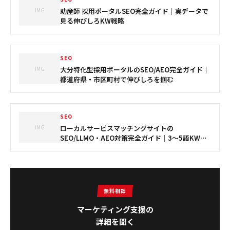
IMG
助産師 採用ポータルSEO完全ガイド｜実データで
見る伸びしろKW戦略
SEO
IMG
大分特化型採用ポータルのSEO/AEO完全ガイド｜
都道府県・市区町村で伸びしろを掴む
SEO
IMG
ローカルサービスマッチングサイトの
SEO/LLMO・AEO対策完全ガイド｜3〜5語KWと
AI検索で次の成長を実現する
無料相談
マーケティング支援の
詳細を聞く