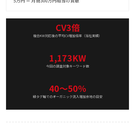
5万円 ＝ 月商300万円相当の貢献
CV3倍
複合KW対応後の平均CV増加倍率（当社実績）
1,173KW
今回の調査対象キーワード数
40〜50%
緑タグ軸でのオーガニック流入増加余地の目安