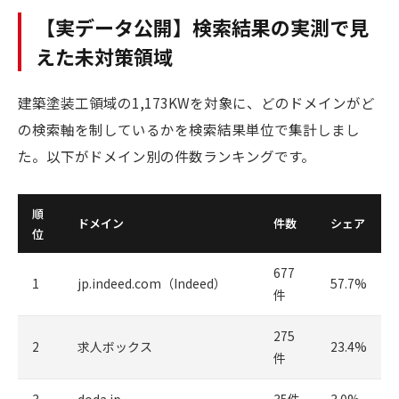
【実データ公開】検索結果の実測で見
えた未対策領域
建築塗装工領域の1,173KWを対象に、どのドメインがど
の検索軸を制しているかを検索結果単位で集計しまし
た。以下がドメイン別の件数ランキングです。
順
ドメイン
件数
シェア
位
677
1
jp.indeed.com（Indeed）
57.7%
件
275
2
求人ボックス
23.4%
件