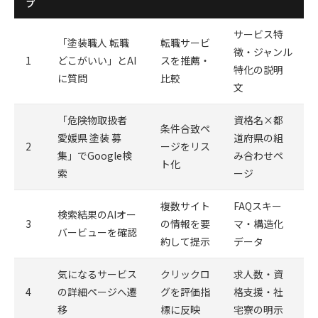
プ
サービス特
「塗装職人 転職
転職サービ
徴・ジャンル
1
どこがいい」とAI
スを推薦・
特化の説明
に質問
比較
文
「危険物取扱者
資格名×都
条件合致ペ
愛媛県 塗装 募
道府県の組
2
ージをリス
集」でGoogle検
み合わせペ
ト化
索
ージ
複数サイト
FAQスキー
検索結果のAIオー
3
の情報を要
マ・構造化
バービューを確認
約して提示
データ
気になるサービス
クリックロ
求人数・資
4
の詳細ページへ遷
グを評価指
格支援・社
移
標に反映
宅寮の明示