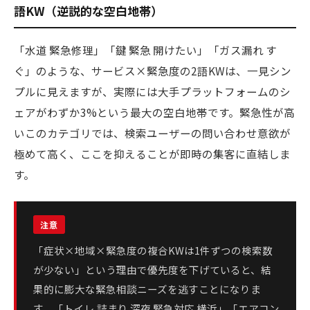
語KW（逆説的な空白地帯）
「水道 緊急修理」「鍵 緊急 開けたい」「ガス漏れ す
ぐ」のような、サービス×緊急度の2語KWは、一見シン
プルに見えますが、実際には大手プラットフォームのシ
ェアがわずか3%という最大の空白地帯です。緊急性が高
いこのカテゴリでは、検索ユーザーの問い合わせ意欲が
極めて高く、ここを抑えることが即時の集客に直結しま
す。
「症状×地域×緊急度の複合KWは1件ずつの検索数
が少ない」という理由で優先度を下げていると、結
果的に膨大な緊急相談ニーズを逃すことになりま
す。「トイレ 詰まり 深夜 緊急対応 横浜」「エアコン