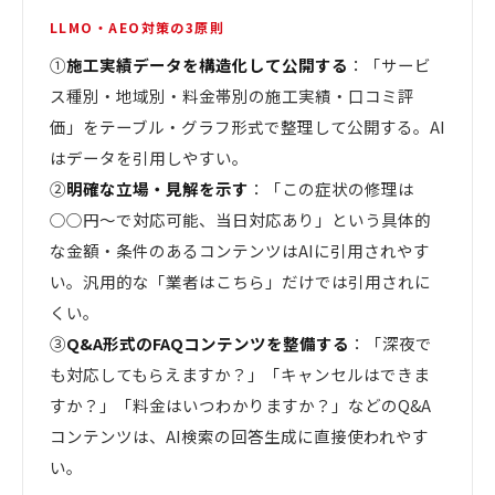
LLMO・AEO対策の3原則
①
施工実績データを構造化して公開する
：「サービ
ス種別・地域別・料金帯別の施工実績・口コミ評
価」をテーブル・グラフ形式で整理して公開する。AI
はデータを引用しやすい。
②
明確な立場・見解を示す
：「この症状の修理は
○○円〜で対応可能、当日対応あり」という具体的
な金額・条件のあるコンテンツはAIに引用されやす
い。汎用的な「業者はこちら」だけでは引用されに
くい。
③
Q&A形式のFAQコンテンツを整備する
：「深夜で
も対応してもらえますか？」「キャンセルはできま
すか？」「料金はいつわかりますか？」などのQ&A
コンテンツは、AI検索の回答生成に直接使われやす
い。