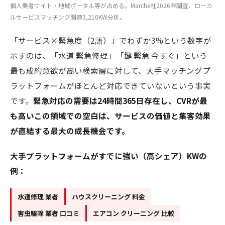
個人業者サイト・地域ポータル等が占める。Marche社2026年調査、ローカ
ルサービスマッチング関連3,210KW分析。
「サービス×緊急度（2語）」でわずか3%という数字が
示すのは、「水道 緊急修理」「鍵 緊急 今すぐ」という
最も成約意欲が高い検索層に対して、大手マッチングプ
ラットフォームがほとんど対応できていないという事実
です。
緊急対応の需要は24時間365日存在し、CVRが最
も高いこの領域での空白は、サービスの価値と集客効果
が直結する最大の成長機会です。
大手プラットフォームがすでに強い（高シェア）KWの
例：
水道修理 業者
ハウスクリーニング 料金
害虫駆除 業者 口コミ
エアコン クリーニング 比較