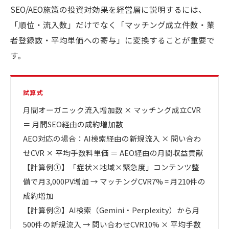
SEO/AEO施策の投資対効果を経営層に説明するには、
「順位・流入数」だけでなく「マッチング成立件数・業
者登録数・平均単価への寄与」に変換することが重要で
す。
試算式
月間オーガニック流入増加数 × マッチング成立CVR
＝ 月間SEO経由の成約増加数
AEO対応の場合：AI検索経由の新規流入 × 問い合わ
せCVR × 平均手数料単価 ＝ AEO経由の月間収益貢献
【計算例①】「症状×地域×緊急度」コンテンツ整
備で月3,000PV増加 → マッチングCVR7% = 月210件の
成約増加
【計算例②】AI検索（Gemini・Perplexity）から月
500件の新規流入 → 問い合わせCVR10% × 平均手数