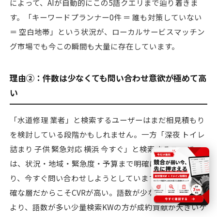
によって、AIが自動的にこの5語クエリまで辿り着きま
す。「キーワードプランナー0件 ＝ 誰も対策していない
＝ 空白地帯」という状況が、ローカルサービスマッチン
グ市場でも今この瞬間も大量に存在しています。
理由②：件数は少なくても問い合わせ意欲が極めて高
い
「水道修理 業者」と検索するユーザーはまだ相見積もり
を検討している段階かもしれません。一方「深夜 トイレ
詰まり 子供 緊急対応 横浜 今すぐ」と検索するユーザー
は、状況・地域・緊急度・予算まで明確に決まってお
り、今すぐ問い合わせしようとしています。ニーズが明
確な層だからこそCVRが高い。語数が少ない大量検索KW
より、語数が多い少量検索KWの方が成約貢献が大きいケ