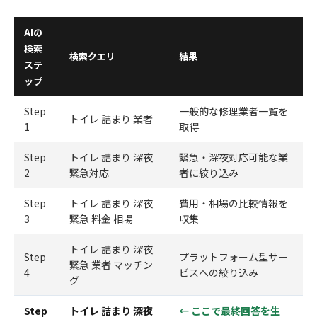
AIの
検索
検索クエリ
結果
ステ
ップ
Step
一般的な修理業者一覧を
トイレ 詰まり 業者
1
取得
Step
トイレ 詰まり 深夜
緊急・深夜対応可能な業
2
緊急対応
者に絞り込み
Step
トイレ 詰まり 深夜
費用・相場の比較情報を
3
緊急 料金 相場
収集
トイレ 詰まり 深夜
Step
プラットフォーム型サー
緊急 業者 マッチン
4
ビスへの絞り込み
グ
Step
トイレ 詰まり 深夜
← ここで最終回答を生