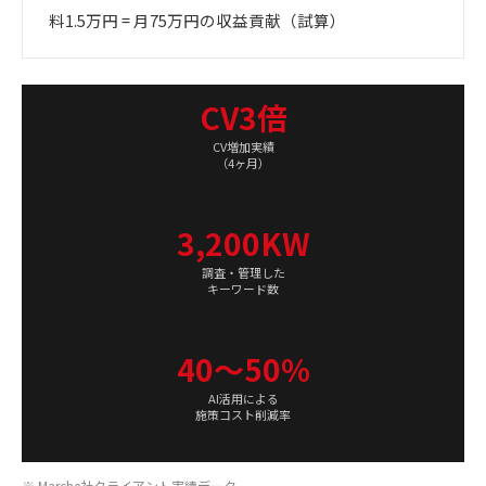
料1.5万円 = 月75万円の収益貢献（試算）
CV3倍
CV増加実績
（4ヶ月）
3,200KW
調査・管理した
キーワード数
40〜50%
AI活用による
施策コスト削減率
※ Marche社クライアント実績データ