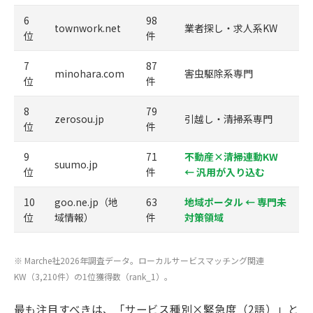
6
98
townwork.net
業者探し・求人系KW
位
件
7
87
minohara.com
害虫駆除系専門
位
件
8
79
zerosou.jp
引越し・清掃系専門
位
件
9
71
不動産×清掃連動KW
suumo.jp
位
件
← 汎用が入り込む
10
goo.ne.jp（地
63
地域ポータル ← 専門未
位
域情報）
件
対策領域
※ Marche社2026年調査データ。ローカルサービスマッチング関連
KW（3,210件）の1位獲得数（rank_1）。
最も注目すべきは、「サービス種別×緊急度（2語）」と