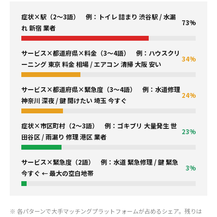
症状×駅（2〜3語） 例：トイレ 詰まり 渋谷駅 / 水漏
73%
れ 新宿 業者
サービス×都道府県×料金（3〜4語） 例：ハウスクリ
34%
ーニング 東京 料金 相場 / エアコン 清掃 大阪 安い
サービス×都道府県×緊急度（3〜4語） 例：水道修理
24%
神奈川 深夜 / 鍵 開けたい 埼玉 今すぐ
症状×市区町村（2〜3語） 例：ゴキブリ 大量発生 世
23%
田谷区 / 雨漏り 修理 港区 業者
サービス×緊急度（2語） 例：水道 緊急修理 / 鍵 緊急
3%
今すぐ ← 最大の空白地帯
※ 各パターンで大手マッチングプラットフォームが占めるシェア。残りは