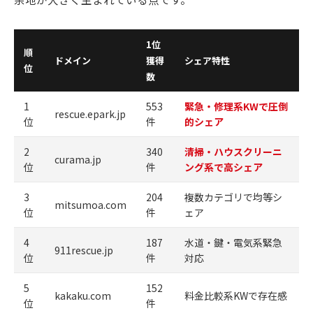
1位
順
ドメイン
獲得
シェア特性
位
数
1
553
緊急・修理系KWで圧倒
rescue.epark.jp
位
件
的シェア
2
340
清掃・ハウスクリーニ
curama.jp
位
件
ング系で高シェア
3
204
複数カテゴリで均等シ
mitsumoa.com
位
件
ェア
4
187
水道・鍵・電気系緊急
911rescue.jp
位
件
対応
5
152
kakaku.com
料金比較系KWで存在感
位
件