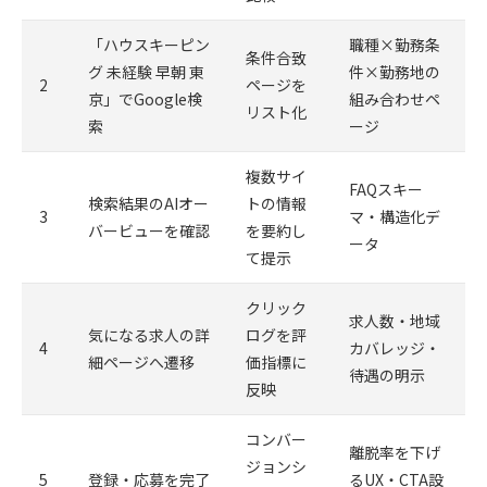
「ハウスキーピン
職種×勤務条
条件合致
グ 未経験 早朝 東
件×勤務地の
2
ページを
京」でGoogle検
組み合わせペ
リスト化
索
ージ
複数サイ
FAQスキー
検索結果のAIオー
トの情報
3
マ・構造化デ
バービューを確認
を要約し
ータ
て提示
クリック
求人数・地域
気になる求人の詳
ログを評
4
カバレッジ・
細ページへ遷移
価指標に
待遇の明示
反映
コンバー
離脱率を下げ
ジョンシ
5
登録・応募を完了
るUX・CTA設