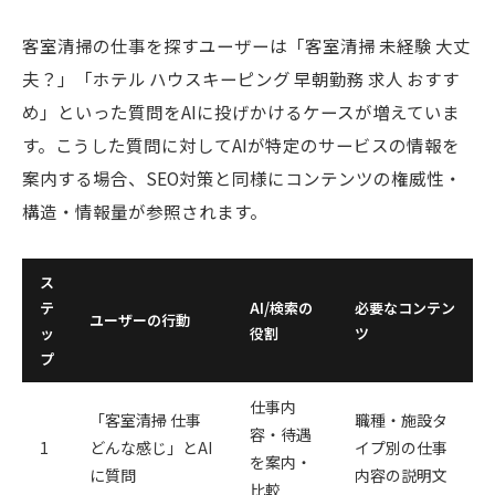
客室清掃の仕事を探すユーザーは「客室清掃 未経験 大丈
夫？」「ホテル ハウスキーピング 早朝勤務 求人 おすす
め」といった質問をAIに投げかけるケースが増えていま
す。こうした質問に対してAIが特定のサービスの情報を
案内する場合、SEO対策と同様にコンテンツの権威性・
構造・情報量が参照されます。
ス
テ
AI/検索の
必要なコンテン
ユーザーの行動
ッ
役割
ツ
プ
仕事内
「客室清掃 仕事
職種・施設タ
容・待遇
1
どんな感じ」とAI
イプ別の仕事
を案内・
に質問
内容の説明文
比較