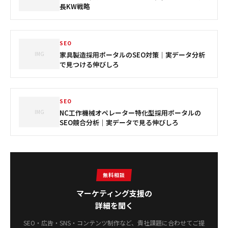
長KW戦略
SEO
IMG
家具製造採用ポータルのSEO対策｜実データ分析
で見つける伸びしろ
SEO
IMG
NC工作機械オペレーター特化型採用ポータルの
SEO競合分析｜実データで見る伸びしろ
無料相談
マーケティング支援の
詳細を聞く
SEO・広告・SNS・コンテンツ制作など、貴社課題に合わせてご提