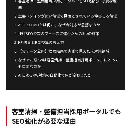
客室清掃・整備担当採用ポータルでもSEO強化が必要な理
由
主要ドメインが強い領域で見落とされている伸びしろ領域
AEO・LLMOとは何か、なぜ今対応が急務なのか
技術SEOで次のフェーズに進むための3つの施策
KPI設定とROI換算の考え方
【実データ公開】検索結果の実測で見えた未対策領域
なぜ3〜5語KWは客室清掃・整備担当採用ポータルにとって
も重要なのか
AIによるKW対策の自動化で何が変わったか
客室清掃・整備担当採用ポータルでも
SEO強化が必要な理由