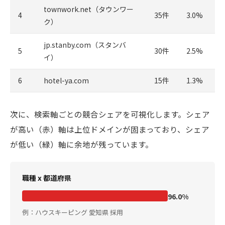
townwork.net（タウンワー
4
35件
3.0%
ク）
jp.stanby.com（スタンバ
5
30件
2.5%
イ）
6
hotel-ya.com
15件
1.3%
次に、検索軸ごとの競合シェアを可視化します。シェア
が高い（赤）軸は上位ドメインが固まっており、シェア
が低い（緑）軸に余地が残っています。
職種 x 都道府県
96.0%
例：ハウスキーピング 愛知県 採用