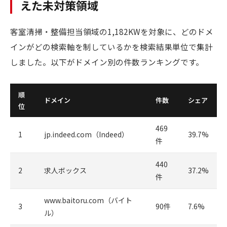
えた未対策領域
客室清掃・整備担当領域の1,182KWを対象に、どのドメ
インがどの検索軸を制しているかを検索結果単位で集計
しました。以下がドメイン別の件数ランキングです。
順
ドメイン
件数
シェア
位
469
1
jp.indeed.com（Indeed）
39.7%
件
440
2
求人ボックス
37.2%
件
www.baitoru.com（バイト
3
90件
7.6%
ル）