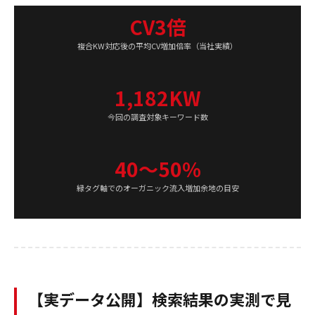
CV3倍
複合KW対応後の平均CV増加倍率（当社実績）
1,182KW
今回の調査対象キーワード数
40〜50%
緑タグ軸でのオーガニック流入増加余地の目安
【実データ公開】検索結果の実測で見