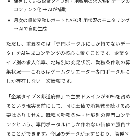
保有している企業タイプ別・地域別の求人傾向データの
コンテンツ化 → AIが補助
月次の順位変動レポートとAEO引用状況のモニタリング
→ AIで自動生成
ただし、重要なのは「専門ポータルにしか持てないデー
タ」をAI生成コンテンツの核心に置くことです。企業タ
イプ別の求人倍率、地域別の充足状況、勤務条件別の募
集状況——これらはゲームクリエーター専門ポータルに
しか存在しない一次情報です。
「企業タイプ×都道府県」で主要ドメインが90%を占め
るという現実を前にして、同じ土俵で消耗戦を続ける必
要はありません。職種×勤務条件・地域別の専門コンテ
ンツという、専門ポータルにしか作れない価値で勝負す
ることができます。今回のデータが示すとおり、職種×