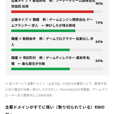
企業タイプ × 都道府県 例：アーケードゲーム開発会社
90%
茨城県 採用
企業タイプ × 職種 例：ゲームエンジン開発会社 ゲー
70%
ムプランナー 求人 ← 伸びしろが残る領域
職種 × 勤務条件 例：ゲームプログラマー 転勤なし 求
64%
人
職種 × 市区町村 例：ゲームディレクター 潮来市 転
64%
職 ← 最も競合が分散
※ 各パターンで主要ドメイン（上位3社）の合計1位獲得シェア。数値が低
いほど競合が分散し伸びしろが大きい。Marche社2026年調査、ゲームクリ
エーター求人関連 約1,100KW分析。
主要ドメインがすでに強い（取り切られている）KWの