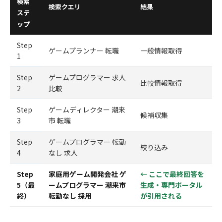
検索
検索クエリ
結果
ステ
ップ
Step
ゲームプランナー 転職
一般情報取得
1
Step
ゲームプログラマー 求人
比較情報取得
2
比較
Step
ゲームディレクター 潮来
候補収集
3
市 転職
Step
ゲームプログラマー 転勤
絞り込み
4
なし 求人
Step
家庭用ゲーム開発会社 ゲ
← ここで最終回答を
5（最
ームプログラマー 潮来市
生成・専門ポータル
終）
転勤なし 採用
が引用される