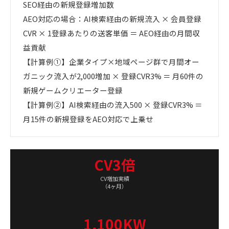
SEO経由の新規登録増加数
AEO対応の場合：AI検索経由の新規流入 × 会員登録
CVR × 1登録あたりの送客単価 ＝ AEO経由の月間収
益貢献
【計算例①】企業タイプ×地域ページ群で月間オー
ガニック流入が2,000増加 × 登録CVR3% ＝ 月60件の
新規ゲームクリエーター登録
【計算例②】AI検索経由の流入500 × 登録CVR3% ＝
月15件の新規登録をAEO対応で上乗せ
CV3倍
CV増加実績
（4ヶ月）
1,100KW