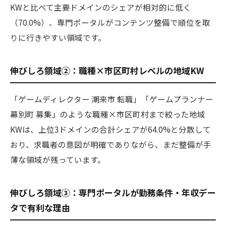
KWと比べて主要ドメインのシェアが相対的に低く
（70.0%）、専門ポータルがコンテンツ整備で順位を取
りに行きやすい領域です。
伸びしろ領域②：職種×市区町村レベルの地域KW
「ゲームディレクター 潮来市 転職」「ゲームプランナー
幕別町 募集」のような職種×市区町村まで絞った地域
KWは、上位3ドメインの合計シェアが64.0%と分散して
おり、求職者の意図が明確でありながら、まだ整備が手
薄な領域が残っています。
伸びしろ領域③：専門ポータルが勤務条件・年収デー
タで有利な理由