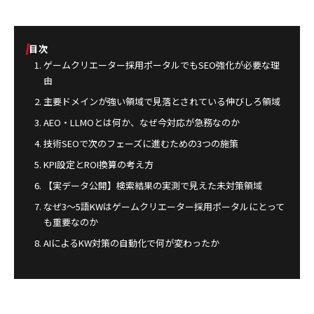
目次
ゲームクリエーター採用ポータルでもSEO強化が必要な理
由
主要ドメインが強い領域で見落とされている伸びしろ領域
AEO・LLMOとは何か、なぜ今対応が急務なのか
技術SEOで次のフェーズに進むための3つの施策
KPI設定とROI換算の考え方
【実データ公開】検索結果の実測で見えた未対策領域
なぜ3〜5語KWはゲームクリエーター採用ポータルにとって
も重要なのか
AIによるKW対策の自動化で何が変わったか