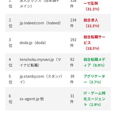
1
求人ボックス（日本語ド
328
ーで圧倒
位
メイン）
件
（31.2%）
2
234
総合求人
jp.indeed.com（Indeed）
位
件
（22.3%）
総合転職サー
3
192
doda.jp（doda）
ビス
位
件
（18.3%）
4
tenshoku.mynavi.jp（マ
92
総合転職メデ
位
イナビ転職）
件
ィア（8.8%）
5
jp.stanby.com（スタンバ
39
アグリゲータ
位
イ）
件
ー（3.7%）
IT・ゲーム特
6
31
ss-agent.jp 他
化エージェン
位
件
ト（2.9%）