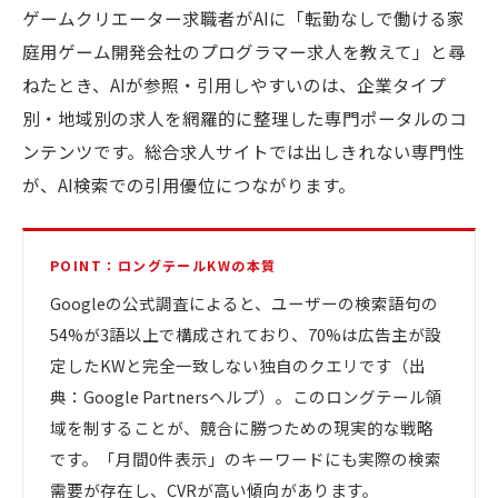
ゲームクリエーター求職者がAIに「転勤なしで働ける家
庭用ゲーム開発会社のプログラマー求人を教えて」と尋
ねたとき、AIが参照・引用しやすいのは、企業タイプ
別・地域別の求人を網羅的に整理した専門ポータルのコ
ンテンツです。総合求人サイトでは出しきれない専門性
が、AI検索での引用優位につながります。
POINT：ロングテールKWの本質
Googleの公式調査によると、ユーザーの検索語句の
54%が3語以上で構成されており、70%は広告主が設
定したKWと完全一致しない独自のクエリです（出
典：Google Partnersヘルプ）。このロングテール領
域を制することが、競合に勝つための現実的な戦略
です。「月間0件表示」のキーワードにも実際の検索
需要が存在し、CVRが高い傾向があります。