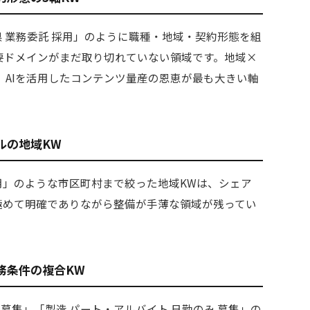
重県 業務委託 採用」のように職種・地域・契約形態を組
で主要ドメインがまだ取り切れていない領域です。地域×
、AIを活用したコンテンツ量産の恩恵が最も大きい軸
ルの地域KW
採用」のような市区町村まで絞った地域KWは、シェア
が極めて明確でありながら整備が手薄な領域が残ってい
務条件の複合KW
 募集」「製造 パート・アルバイト 日勤のみ 募集」の