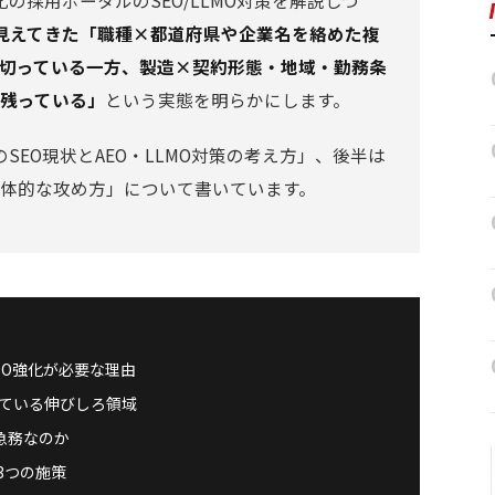
の採用ポータルのSEO/LLMO対策を解説しつ
から見えてきた「職種×都道府県や企業名を絡めた複
り切っている一方、製造×契約形態・地域・勤務条
が残っている」
という実態を明らかにします。
EO現状とAEO・LLMO対策の考え方」、後半は
具体的な攻め方」について書いています。
EO強化が必要な理由
ている伸びしろ領域
急務なのか
3つの施策