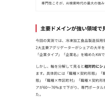
専門性こそが、AI検索時代の最大の強み
主要ドメインが強い領域で
今回の実測では、冷凍加工食品製造採用領域は
2大主要アグリゲーターがシェアの大半
「企業タイプ」「企業名」を絡めたKW
しかし、軸を分解して見ると
相対的にシ
ます。具体的には「職種×契約形態」「
態」「職種×市区町村」「職種×契約形
アが60〜76%まで下がり、専門ポータ
た。