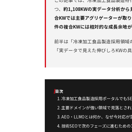
この記事では、冷凍加工食品製造特化
つ、
約1,108KWの実データ分析
合KWでは主要アグリゲーターが取
件の複合KWには相対的な成長余地
前半は「冷凍加工食品製造採用領域のS
「実データで見えた伸びしろKWの
目次
冷凍加工食品製造採用ポータルでもS
主要ドメインが強い領域で見落とされ
AEO・LLMOとは何か、なぜ今対応が
技術SEOで次のフェーズに進むための