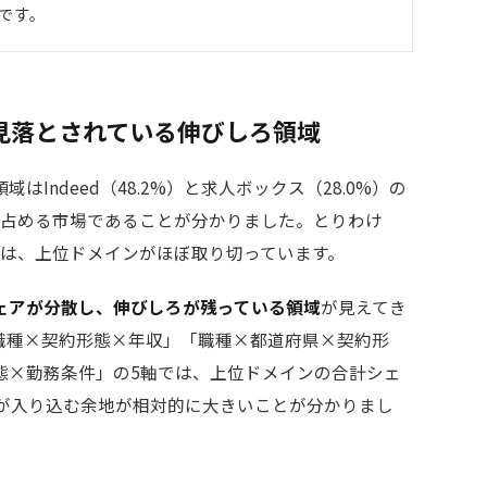
です。
見落とされている伸びしろ領域
Indeed（48.2%）と求人ボックス（28.0%）の
を占める市場であることが分かりました。とりわけ
では、上位ドメインがほぼ取り切っています。
ェアが分散し、伸びしろが残っている領域
が見えてき
職種×契約形態×年収」「職種×都道府県×契約形
態×勤務条件」の5軸では、上位ドメインの合計シェ
ルが入り込む余地が相対的に大きいことが分かりまし