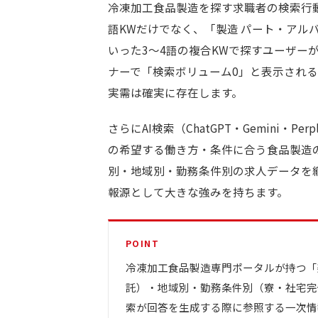
冷凍加工食品製造を探す求職者の検索行動
語KWだけでなく、「製造 パート・アルバ
いった3〜4語の複合KWで探すユーザー
ナーで「検索ボリューム0」と表示され
実需は確実に存在します。
さらにAI検索（ChatGPT・Gemini・P
の希望する働き方・条件に合う食品製造
別・地域別・勤務条件別の求人データを
報源として大きな強みを持ちます。
POINT
冷凍加工食品製造専門ポータルが持つ「
託）・地域別・勤務条件別（寮・社宅完
索が回答を生成する際に参照する一次情