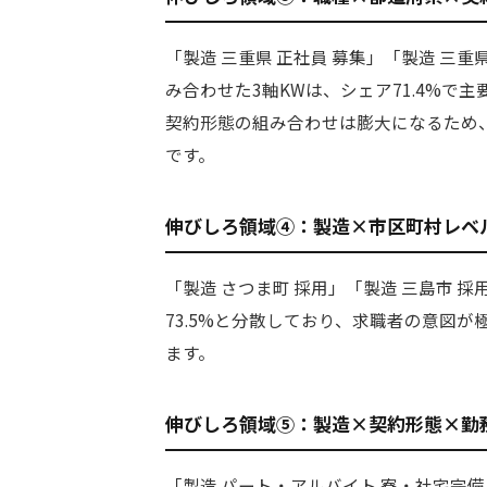
「製造 三重県 正社員 募集」「製造 三
み合わせた3軸KWは、シェア71.4%
契約形態の組み合わせは膨大になるため
です。
伸びしろ領域④：製造×市区町村レベ
「製造 さつま町 採用」「製造 三島市 
73.5%と分散しており、求職者の意図
ます。
伸びしろ領域⑤：製造×契約形態×勤
「製造 パート・アルバイト 寮・社宅完備