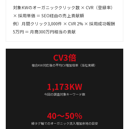
対象KWのオーガニッククリック数 × CVR（登録率）
× 採用単価 ＝ SEO経由の売上貢献額
例）月間クリック3,000件 × CVR 2% × 採用成功報酬
5万円 ＝ 月商300万円相当の貢献
CV3倍
複合KW対応後の平均CV増加倍率（当社実績）
1,173KW
今回の調査対象キーワード数
40〜50%
緑タグ軸でのオーガニック流入増加余地の目安