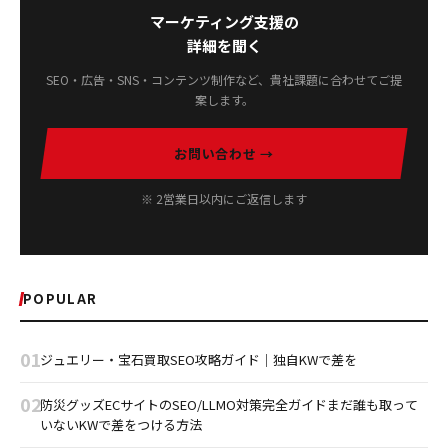
マーケティング支援の
詳細を聞く
SEO・広告・SNS・コンテンツ制作など、貴社課題に合わせてご提
案します。
お問い合わせ →
※ 2営業日以内にご返信します
POPULAR
01
ジュエリー・宝石買取SEO攻略ガイド｜独自KWで差を
02
防災グッズECサイトのSEO/LLMO対策完全ガイドまだ誰も取って
いないKWで差をつける方法