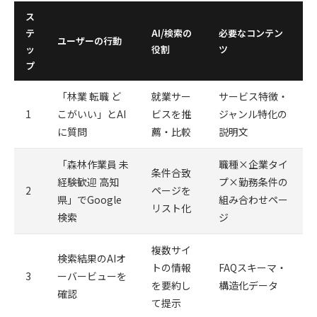
ス
テ
AI/検索の
必要なコンテン
ユーザーの行動
ッ
役割
ツ
プ
「林業 転職 ど
就業サー
サービス特徴・
1
こがいい」とAI
ビスを推
ジャンル特化の
に質問
薦・比較
説明文
「森林作業員 未
職種×企業タイ
条件合致
経験歓迎 高知
プ×勤務条件の
2
ページを
県」でGoogle
組み合わせペー
リスト化
検索
ジ
複数サイ
検索結果のAIオ
トの情報
FAQスキーマ・
3
ーバービューを
を要約し
構造化データ
確認
て提示