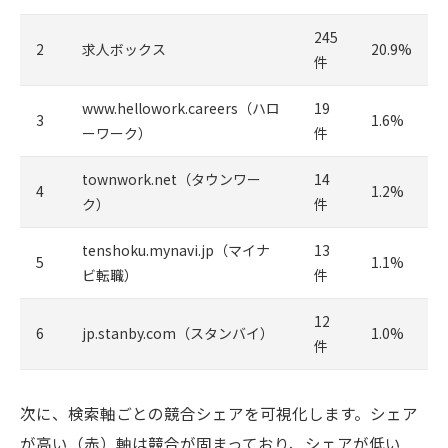
245
2
求人ボックス
20.9%
件
www.hellowork.careers（ハロ
19
3
1.6%
ーワーク）
件
townwork.net（タウンワー
14
4
1.2%
ク）
件
tenshoku.mynavi.jp（マイナ
13
5
1.1%
ビ転職）
件
12
6
jp.stanby.com（スタンバイ）
1.0%
件
次に、検索軸ごとの競合シェアを可視化します。シェア
が高い（赤）軸は競合が固まっており、シェアが低い