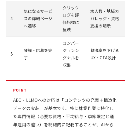
クリック
気になるサービ
求人数・地域カ
ログを評
4
スの詳細ページ
バレッジ・資格
価指標に
へ遷移
支援の明示
反映
コンバー
登録・応募を完
ジョンシ
離脱率を下げる
5
了
グナルを
UX・CTA設計
収集
POINT
AEO・LLMOへの対応は「コンテンツの充実＋構造化
データの実装」が基本です。特に林業作業に特化し
た専門情報（必要な資格・平均給与・季節限定と通
年雇用の違い）を網羅的に記載することが、AIから