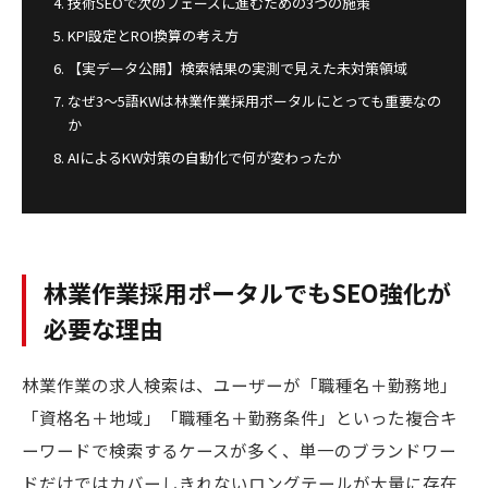
技術SEOで次のフェーズに進むための3つの施策
KPI設定とROI換算の考え方
【実データ公開】検索結果の実測で見えた未対策領域
なぜ3〜5語KWは林業作業採用ポータルにとっても重要なの
か
AIによるKW対策の自動化で何が変わったか
林業作業採用ポータルでもSEO強化が
必要な理由
林業作業の求人検索は、ユーザーが「職種名＋勤務地」
「資格名＋地域」「職種名＋勤務条件」といった複合キ
ーワードで検索するケースが多く、単一のブランドワー
ドだけではカバーしきれないロングテールが大量に存在