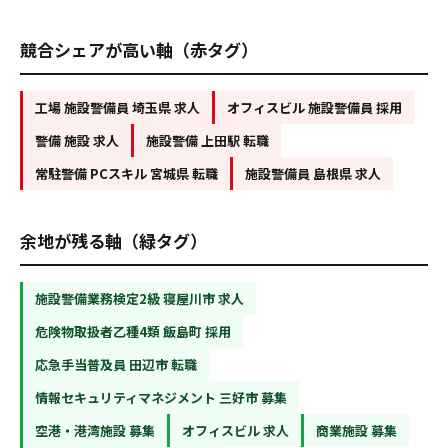
競合シェアが高い軸（赤タグ）
工場 施設警備員 埼玉県 求人
オフィスビル 施設警備員 採用
警備 施設 求人
施設警備 上田駅 転職
常駐警備 PCスキル 宮城県 転職
施設警備員 島根県 求人
余地が残る軸（緑タグ）
施設警備業務検定2級 寝屋川市 求人
危険物取扱者乙種4類 飯島町 採用
応急手当普及員 田辺市 転職
情報セキュリティマネジメント 三好市 募集
空港・港湾施設 募集
オフィスビル 求人
商業施設 募集