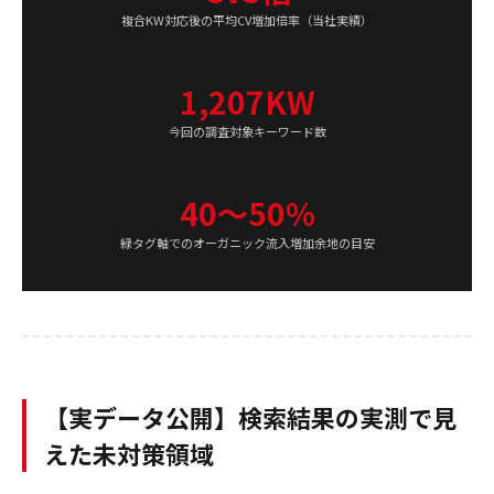
複合KW対応後の平均CV増加倍率（当社実績）
1,207KW
今回の調査対象キーワード数
40〜50%
緑タグ軸でのオーガニック流入増加余地の目安
【実データ公開】検索結果の実測で見
えた未対策領域