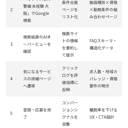
条件合致
施設種別×資格
警備 未経験 大
2
ページを
×勤務条件の組
阪」でGoogle
リスト化
み合わせページ
検索
複数サイ
検索結果のAIオ
トの情報
FAQスキーマ・
3
ーバービューを
を要約し
構造化データ
確認
て提示
クリック
気になるサービ
求人数・地域カ
ログを評
4
スの詳細ページ
バレッジ・資格
価指標に
へ遷移
要件の明示
反映
コンバー
登録・応募を完
ジョンシ
離脱率を下げる
5
了
グナルを
UX・CTA設計
収集