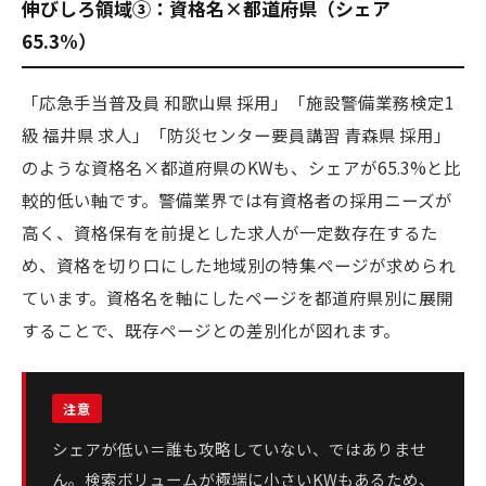
伸びしろ領域③：資格名×都道府県（シェア
65.3%）
「応急手当普及員 和歌山県 採用」「施設警備業務検定1
級 福井県 求人」「防災センター要員講習 青森県 採用」
のような資格名×都道府県のKWも、シェアが65.3%と比
較的低い軸です。警備業界では有資格者の採用ニーズが
高く、資格保有を前提とした求人が一定数存在するた
め、資格を切り口にした地域別の特集ページが求められ
ています。資格名を軸にしたページを都道府県別に展開
することで、既存ページとの差別化が図れます。
シェアが低い＝誰も攻略していない、ではありませ
ん。検索ボリュームが極端に小さいKWもあるため、