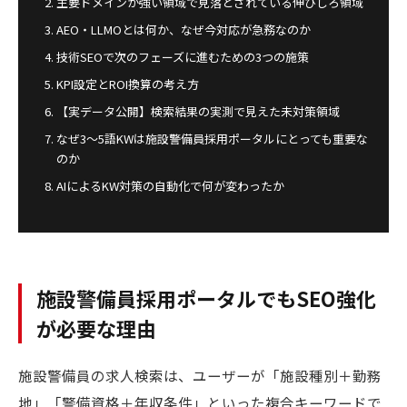
主要ドメインが強い領域で見落とされている伸びしろ領域
AEO・LLMOとは何か、なぜ今対応が急務なのか
技術SEOで次のフェーズに進むための3つの施策
KPI設定とROI換算の考え方
【実データ公開】検索結果の実測で見えた未対策領域
なぜ3〜5語KWは施設警備員採用ポータルにとっても重要な
のか
AIによるKW対策の自動化で何が変わったか
施設警備員採用ポータルでもSEO強化
が必要な理由
施設警備員の求人検索は、ユーザーが「施設種別＋勤務
地」「警備資格＋年収条件」といった複合キーワードで