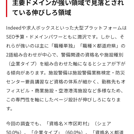
主要ドメインが強い領域で見落とされ
ている伸びしろ領域
Indeedや求人ボックスといった大型プラットフォームは
SEO予算・ドメインパワーともに潤沢です。しかし、そ
れらが強いのは主に「職種単独」「職種×都道府県」の
2語組み合わせが中心で、警備関連の資格名や施設種別
（企業タイプ）を組み合わせた軸になるとシェアが下が
る傾向があります。施設警備は施設警備業務検定・防災
センター要員講習など資格の体系が細かく、勤務先もオ
フィスビル・商業施設・空港港湾施設など多様なため、
この専門性を軸にしたページ設計が伸びしろになりま
す。
今回の調査でも、「資格名×市区町村」（シェア
50.0%）、「企業タイプ」（60.0%）、「資格名×都道