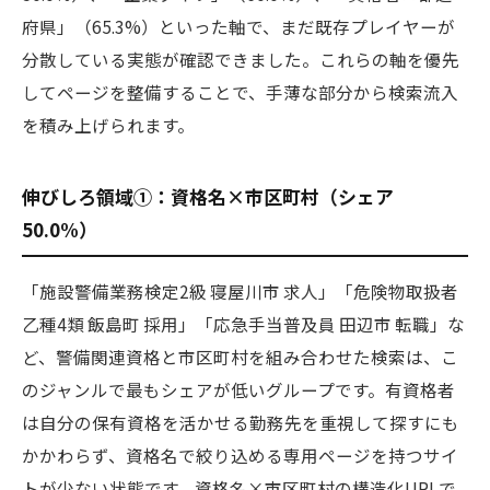
府県」（65.3%）といった軸で、まだ既存プレイヤーが
分散している実態が確認できました。これらの軸を優先
してページを整備することで、手薄な部分から検索流入
を積み上げられます。
伸びしろ領域①：資格名×市区町村（シェア
50.0%）
「施設警備業務検定2級 寝屋川市 求人」「危険物取扱者
乙種4類 飯島町 採用」「応急手当普及員 田辺市 転職」な
ど、警備関連資格と市区町村を組み合わせた検索は、こ
のジャンルで最もシェアが低いグループです。有資格者
は自分の保有資格を活かせる勤務先を重視して探すにも
かかわらず、資格名で絞り込める専用ページを持つサイ
トが少ない状態です。資格名×市区町村の構造化URLで