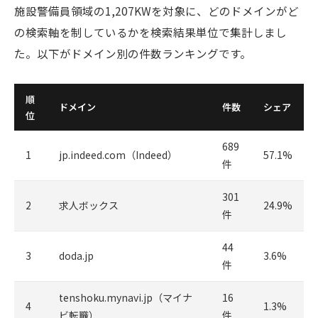
施設警備員領域の1,207KWを対象に、どのドメインがど
の検索軸を制しているかを検索結果単位で集計しまし
た。以下がドメイン別の件数ランキングです。
順
ドメイン
件数
シェア
位
689
1
jp.indeed.com（Indeed）
57.1%
件
301
2
求人ボックス
24.9%
件
44
3
doda.jp
3.6%
件
tenshoku.mynavi.jp（マイナ
16
4
1.3%
ビ転職）
件