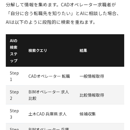
分解して情報を集めます。CADオペレーター求職者が
「自分に合う転職先を知りたい」とAIに相談した場合、
AIは以下のように段階的に検索を重ねます。
AIの
検索
検索クエリ
結果
ステ
ップ
Step
CADオペレーター 転職
一般情報取得
1
Step
BIMオペレーター 求人
比較情報取得
2
比較
Step
土木CAD 兵庫県 求人
候補収集
3
Step
BIMオペレーター 兵庫