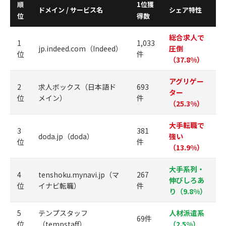
順
1位獲
ドメイン / サービス名
シェア特性
位
得数
総合求人で
1
1,033
jp.indeed.com（Indeed）
圧倒
位
件
（37.8%）
アグリゲー
2
求人ボックス（日本語ド
693
ター
位
メイン）
件
（25.3%）
大手転職で
3
381
doda.jp（doda）
強い
位
件
（13.9%）
大手系列・
4
tenshoku.mynavi.jp（マ
267
伸びしろあ
位
イナビ転職）
件
り（9.8%）
5
テンプスタッフ
人材派遣系
69件
位
（tempstaff）
（2.5%）