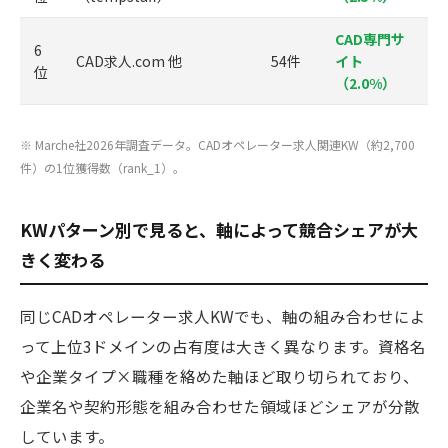
CAD専門サ
6
CAD求人.com 他
54件
イト
位
（2.0%）
※ Marche社2026年調査データ。CADオペレーター求人関連KW（約2,700
件）の1位獲得数（rank_1）。
KWパターン別で見ると、軸によって競合シェアが大
きく変わる
同じCADオペレーター求人KWでも、軸の組み合わせによ
って上位3ドメインの占有度は大きく異なります。資格名
や企業タイプ×職種を絡めた軸ほど取り切られており、
企業名や契約形態を組み合わせた領域ほどシェアが分散
しています。