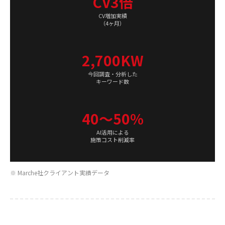
CV3倍
CV増加実績
（4ヶ月）
2,700KW
今回調査・分析した
キーワード数
40〜50%
AI活用による
施策コスト削減率
※ Marche社クライアント実績データ