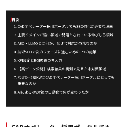
目次
CADオペレーター採用ポータルでもSEO強化が必要な理由
主要ドメインが強い領域で見落とされている伸びしろ領域
AEO・LLMOとは何か、なぜ今対応が急務なのか
技術SEOで次のフェーズに進むための3つの施策
KPI設定とROI換算の考え方
【実データ公開】検索結果の実測で見えた未対策領域
なぜ3〜5語KWはCADオペレーター採用ポータルにとっても
重要なのか
AIによるKW対策の自動化で何が変わったか