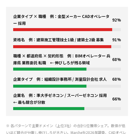
企業タイプ × 職種 例：金型メーカー CADオペレータ
92%
ー 採用
資格名 例：建築施工管理技士1級 / 建築士2級 募集
91%
職種 × 都道府県 × 契約形態 例：BIMオペレーター 兵
68%
庫県 業務委託 転職 ← 伸びしろが残る領域
企業タイプ 例：組織設計事務所 / 測量設計会社 求人
68%
企業名 例：準大手ゼネコン / スーパーゼネコン 採用
66%
← 最も競合が分散
※ 各パターンで主要ドメイン（上位3社）の合計1位獲得シェア。数値が低
いほど競合が分散し伸びしろが大きい。Marche社2026年調査、CADオペレ