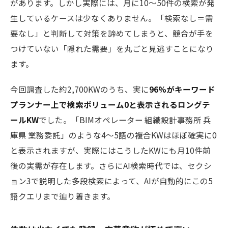
があります。しかし実際には、月に10〜50件の検索が発
生しているケースは少なくありません。「検索なし＝需
要なし」と判断して対策を諦めてしまうと、競合が手を
つけていない「隠れた需要」を丸ごと見逃すことになり
ます。
今回調査した約2,700KWのうち、実に
96%がキーワード
プランナー上で検索ボリューム0と表示されるロングテ
ールKW
でした。「BIMオペレーター 組織設計事務所 兵
庫県 業務委託」のような4〜5語の複合KWはほぼ確実に0
と表示されますが、実際にはこうしたKWにも月10件前
後の実需が存在します。さらにAI検索時代では、セクシ
ョン3で説明した多段検索によって、AIが自動的にこの5
語クエリまで辿り着きます。