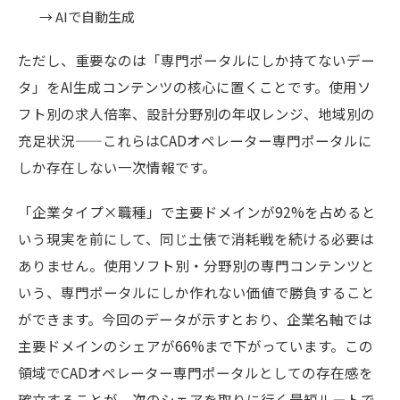
→ AIで自動生成
ただし、重要なのは「専門ポータルにしか持てないデー
タ」をAI生成コンテンツの核心に置くことです。使用ソ
フト別の求人倍率、設計分野別の年収レンジ、地域別の
充足状況——これらはCADオペレーター専門ポータルに
しか存在しない一次情報です。
「企業タイプ×職種」で主要ドメインが92%を占めると
いう現実を前にして、同じ土俵で消耗戦を続ける必要は
ありません。使用ソフト別・分野別の専門コンテンツと
いう、専門ポータルにしか作れない価値で勝負すること
ができます。今回のデータが示すとおり、企業名軸では
主要ドメインのシェアが66%まで下がっています。この
領域でCADオペレーター専門ポータルとしての存在感を
確立することが、次のシェアを取りに行く最短ルートで