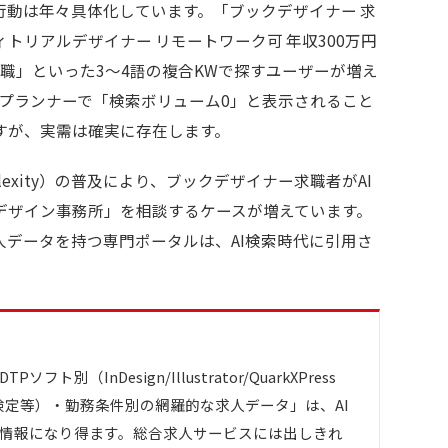
行動は年々具体化しています。「ブックデザイナー 求
トリアルデザイナー リモートワーク可 年収300万円
 転職」といった3〜4語の複合KWで探すユーザーが増え
ドプランナーで「検索ボリューム0」と表示されること
すが、実需は確実に存在します。
erplexity）の普及により、ブックデザイナー求職者がAI
デザイン事務所」を相談するケースが増えています。
人データを持つ専門ポータルは、AI検索時代に引用さ
。
（InDesign/Illustrator/QuarkXPress
P検定等）・勤務条件別の網羅的な求人データ」は、AI
情報になり得ます。総合求人サービスには出しきれ