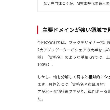
ない専門性こそが、AI検索時代の最大
主要ドメインが強い領域で
今回の実測では、ブックデザイナー採用領域は
2大アグリゲーターがシェアの大半を占
種」「資格名」のような単軸KWでは、
100%）。
しかし、軸を分解して見ると
相対的にシ
ます。具体的には「資格名×市区町村」
アが50〜67.5%まで下がり、専門ポ
た。