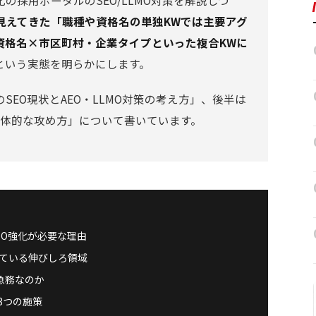
の採用ポータルのSEO/LLMO対策を解説しつ
から見えてきた「職種や資格名の単独KWでは主要アグ
資格名×市区町村・企業タイプといった複合KWに
という実態を明らかにします。
EO現状とAEO・LLMO対策の考え方」、後半は
具体的な攻め方」について書いています。
EO強化が必要な理由
ている伸びしろ領域
急務なのか
3つの施策