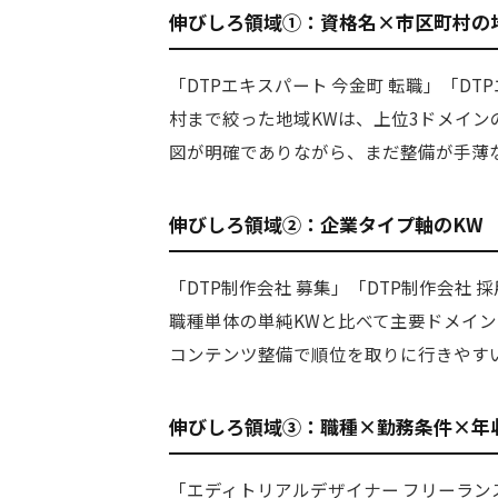
伸びしろ領域①：資格名×市区町村の
「DTPエキスパート 今金町 転職」「D
村まで絞った地域KWは、上位3ドメイン
図が明確でありながら、まだ整備が手薄
伸びしろ領域②：企業タイプ軸のKW
「DTP制作会社 募集」「DTP制作会社
職種単体の単純KWと比べて主要ドメイン
コンテンツ整備で順位を取りに行きやす
伸びしろ領域③：職種×勤務条件×年
「エディトリアルデザイナー フリーランス