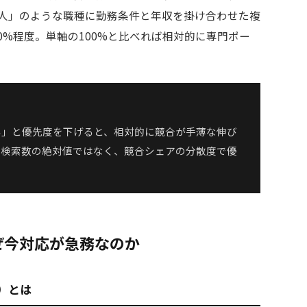
 求人」のような職種に勤務条件と年収を掛け合わせた複
0%程度。単軸の100%と比べれば相対的に専門ポー
い」と優先度を下げると、相対的に競合が手薄な伸び
。検索数の絶対値ではなく、競合シェアの分散度で優
なぜ今対応が急務なのか
on）とは