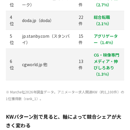
位
ーク）
件
（2.7%）
4
22
総合転職
doda.jp（doda）
位
件
（2.1%）
5
jp.stanby.com（スタンバ
15
アグリゲータ
位
イ）
件
ー（1.4%）
CG・映像専門
6
13
メディア・伸
cgworld.jp 他
位
件
びしろあり
（1.3%）
※ Marche社2026年調査データ。アニメーター求人関連KW（約1,100件）の
1位獲得数（rank_1）。
KWパターン別で見ると、軸によって競合シェアが大
きく変わる