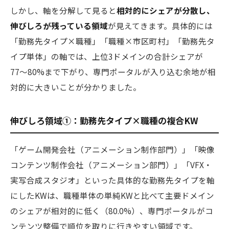
しかし、軸を分解して見ると
相対的にシェアが分散し、
伸びしろが残っている領域
が見えてきます。具体的には
「勤務先タイプ×職種」「職種×市区町村」「勤務先タ
イプ単体」の軸では、上位3ドメインの合計シェアが
77〜80%まで下がり、専門ポータルが入り込む余地が相
対的に大きいことが分かりました。
伸びしろ領域①：勤務先タイプ×職種の複合KW
「ゲーム開発会社（アニメーション制作部門）」「映像
コンテンツ制作会社（アニメーション部門）」「VFX・
実写合成スタジオ」といった具体的な勤務先タイプを軸
にしたKWは、職種単体の単純KWと比べて主要ドメイン
のシェアが相対的に低く（80.0%）、専門ポータルがコ
ンテンツ整備で順位を取りに行きやすい領域です。