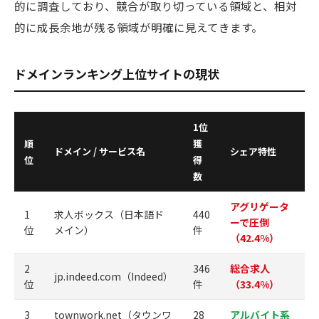
的に調査しており、競合が取り切っている領域と、相対
的に成長余地が残る領域が明確に見えてきます。
ドメインランキング上位サイトの現状
1位
順
獲
ドメイン / サービス名
シェア特性
位
得
数
アグリゲータ
1
求人ボックス（日本語ド
440
ーで圧倒
位
メイン）
件
（42.4%）
2
346
総合求人
jp.indeed.com（Indeed）
位
件
（33.4%）
3
townwork.net（タウンワ
28
アルバイト系