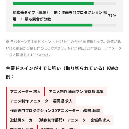
勤務先タイプ（単体） 例：作画専門プロダクション 採
77%
用 ← 最も競合が分散
※ 各パターンで主要ドメイン（上位3社）の合計1位獲得シェア。数値が低
いほど競合が分散し伸びしろが大きい。Marche社2026年調査、アニメータ
ー求人関連 約1,100KW分析。
主要ドメインがすでに強い（取り切られている）KWの
例：
アニメーター 求人
アニメ制作 原画マン 東京都 募集
アニメ制作 アニメーター 福岡県 求人
作画専門プロダクション 3Dアニメーター 山梨県 転職
遊技機メーカー（映像制作部門） アニメーター 宮城県 求人