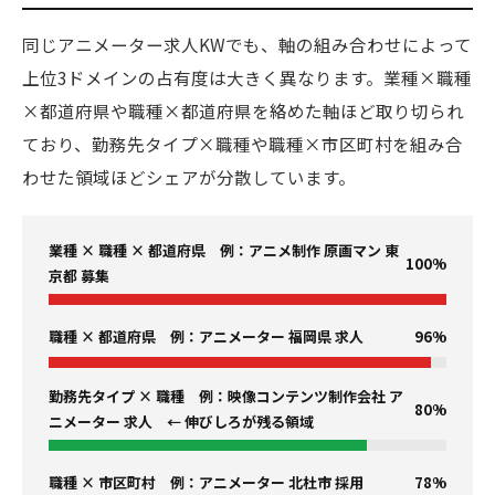
同じアニメーター求人KWでも、軸の組み合わせによって
上位3ドメインの占有度は大きく異なります。業種×職種
×都道府県や職種×都道府県を絡めた軸ほど取り切られ
ており、勤務先タイプ×職種や職種×市区町村を組み合
わせた領域ほどシェアが分散しています。
業種 × 職種 × 都道府県 例：アニメ制作 原画マン 東
100%
京都 募集
職種 × 都道府県 例：アニメーター 福岡県 求人
96%
勤務先タイプ × 職種 例：映像コンテンツ制作会社 ア
80%
ニメーター 求人 ← 伸びしろが残る領域
職種 × 市区町村 例：アニメーター 北杜市 採用
78%