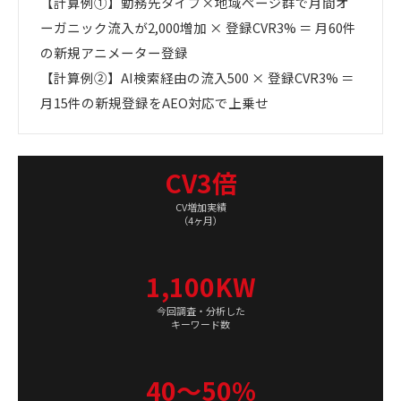
【計算例①】勤務先タイプ×地域ページ群で月間オ
ーガニック流入が2,000増加 × 登録CVR3% ＝ 月60件
の新規アニメーター登録
【計算例②】AI検索経由の流入500 × 登録CVR3% ＝
月15件の新規登録をAEO対応で上乗せ
CV3倍
CV増加実績
（4ヶ月）
1,100KW
今回調査・分析した
キーワード数
40〜50%