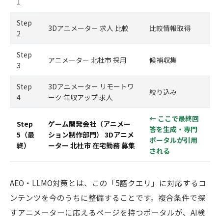
1
Step
3Dアニメーター 求人 比較
比較情報取得
2
Step
アニメーター 北杜市 採用
候補収集
3
Step
3Dアニメーター リモートワ
絞り込み
4
ーク 年収アップ 求人
← ここで最終回
Step
ゲーム開発会社（アニメー
答を生成・専門
5（最
ション制作部門） 3Dアニメ
ポータルが引用
終）
ーター 北杜市 在宅勤務 募集
される
AEO・LLMO対策とは、この「5語クエリ」に対応するコ
ンテンツを今のうちに整備することです。複合条件で探
すアニメーターに応えるページを持つポータルが、AI検