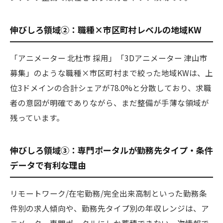
伸びしろ領域②：職種×市区町村レベルの地域KW
「アニメーター 北杜市 採用」「3Dアニメーター 津山市
募集」のような職種×市区町村まで絞った地域KWは、上
位3ドメインの合計シェアが78.0%と分散しており、求職
者の意図が明確でありながら、まだ整備が手薄な領域が
残っています。
伸びしろ領域③：専門ポータルが勤務先タイプ・条件
データで有利な理由
リモートワーク/在宅勤務/完全出来高制といった勤務条
件別の求人傾向や、勤務先タイプ別の年収レンジは、ア